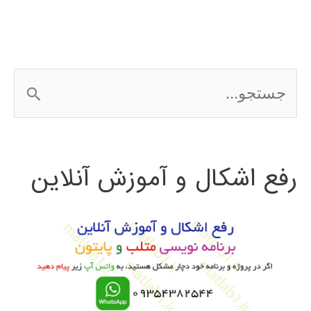
در
MATLAB
ج
س
ت
رفع اشکال و آموزش آنلاین
ج
و
ب
ر
ا