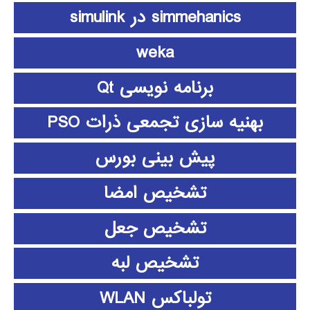
simmehanics در simulink
weka
برنامه نویسی Qt
بهنیه سازی تجمعی ذرات PSO
پیش بینی بورس
تشخیص امضا
تشخیص جعل
تشخیص لبه
تولباکس WLAN