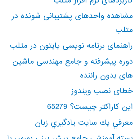
کاربردهای نرم افزار متلب
مشاهده واحدهای پشتیبانی شونده در
متلب
راهنمای برنامه نویسی پایتون در متلب
دوره پیشرفته و جامع مهندسی ماشین
های بدون راننده
خطای نصب ویندوز
این کاراکتر چیست؟ 65279
معرفي يك سايت يادگيري زبان
بسته آموزشی جامع پیش بینی بورس با