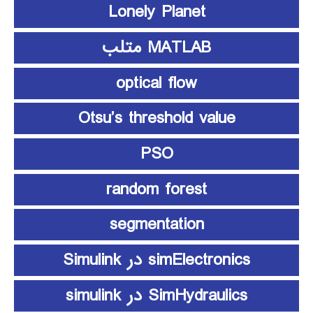
Lonely Planet
MATLAB متلب
optical flow
Otsu’s threshold value
PSO
random forest
segmentation
simElectronics در Simulink
SimHydraulics در simulink