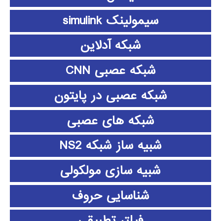
سیمولینک simulink
شبکه آدلاین
شبکه عصبی CNN
شبکه عصبی در پایتون
شبکه های عصبی
شبیه ساز شبکه NS2
شبیه سازی مولکولی
شناسایی حروف
فیلتر تطبیقی