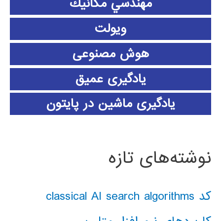
مهندسي مكانيك
ویولت
هوش مصنوعی
یادگیری عمیق
یادگیری ماشین در پایتون
نوشته‌های تازه
کد classical AI search algorithms