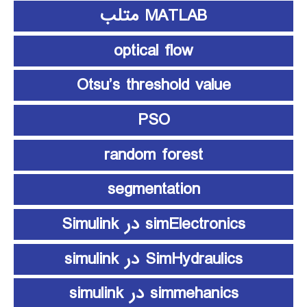
MATLAB متلب
optical flow
Otsu’s threshold value
PSO
random forest
segmentation
simElectronics در Simulink
SimHydraulics در simulink
simmehanics در simulink