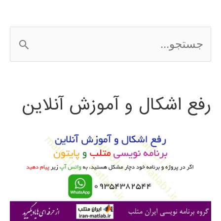
ج
س
ت
رفع اشکال و آموزش آنلاین
ج
و
ب
ر
ا
ی