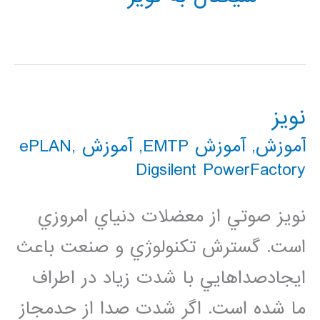
نویز
آموزش
,
آموزش EMTP
,
آموزش ePLAN
,
Digsilent PowerFactory
نويز صوتي از معضلات دنياي امروزي
است. گسترش تكنولوژي و صنعت باعث
ايجادصداهايي با شدت زياد در اطراف
ما شده است. اگر شدت صدا از حدمجاز