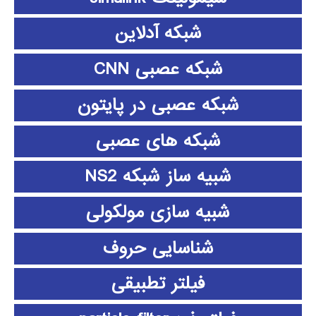
شبکه آدلاین
شبکه عصبی CNN
شبکه عصبی در پایتون
شبکه های عصبی
شبیه ساز شبکه NS2
شبیه سازی مولکولی
شناسایی حروف
فیلتر تطبیقی