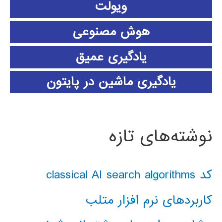
ویولت
هوش مصنوعی
یادگیری عمیق
یادگیری ماشین در پایتون
نوشته‌های تازه
کد classical AI search algorithms
کاربردهای نرم افزار متلب