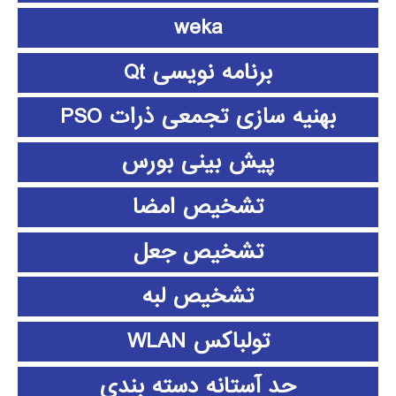
weka
برنامه نویسی Qt
بهنیه سازی تجمعی ذرات PSO
پیش بینی بورس
تشخیص امضا
تشخیص جعل
تشخیص لبه
تولباکس WLAN
حد آستانه دسته بندی