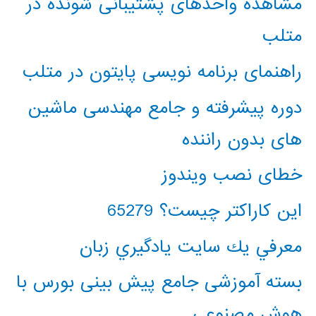
مشاهده واحدهای پشتیبانی شونده در
متلب
راهنمای برنامه نویسی پایتون در متلب
دوره پیشرفته و جامع مهندسی ماشین
های بدون راننده
خطای نصب ویندوز
این کاراکتر چیست؟ 65279
معرفي يك سايت يادگيري زبان
بسته آموزشی جامع پیش بینی بورس با
هوش مصنوعی