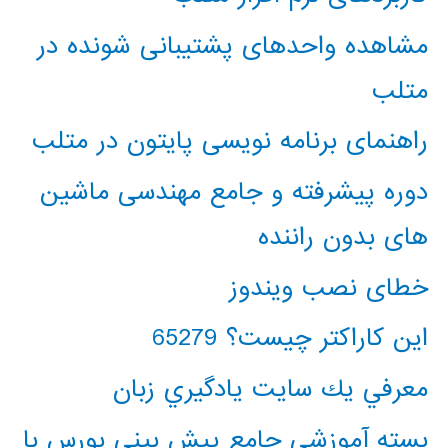
مشاهده واحدهای پشتیبانی شونده در
متلب
راهنمای برنامه نویسی پایتون در متلب
دوره پیشرفته و جامع مهندسی ماشین
های بدون راننده
خطای نصب ویندوز
این کاراکتر چیست؟ 65279
معرفي يك سايت يادگيري زبان
بسته آموزشی جامع پیش بینی بورس با