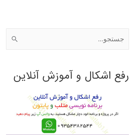
ج
س
ت
رفع اشکال و آموزش آنلاین
ج
و
ب
ر
ا