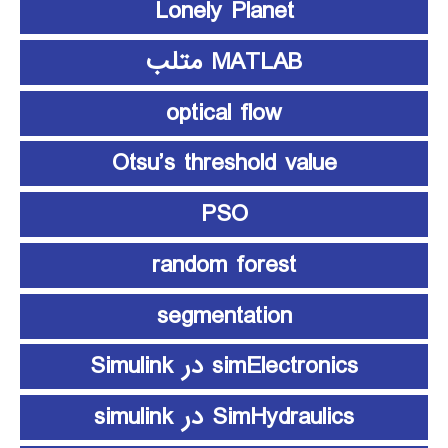
Lonely Planet
MATLAB متلب
optical flow
Otsu’s threshold value
PSO
random forest
segmentation
simElectronics در Simulink
SimHydraulics در simulink