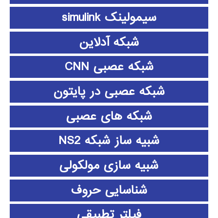
سیمولینک simulink
شبکه آدلاین
شبکه عصبی CNN
شبکه عصبی در پایتون
شبکه های عصبی
شبیه ساز شبکه NS2
شبیه سازی مولکولی
شناسایی حروف
فیلتر تطبیقی