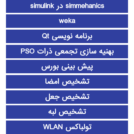
simmehanics در simulink
weka
برنامه نویسی Qt
بهنیه سازی تجمعی ذرات PSO
پیش بینی بورس
تشخیص امضا
تشخیص جعل
تشخیص لبه
تولباکس WLAN