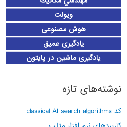
مهندسي مكانيك
ویولت
هوش مصنوعی
یادگیری عمیق
یادگیری ماشین در پایتون
نوشته‌های تازه
کد classical AI search algorithms
کاربردهای نرم افزار متلب