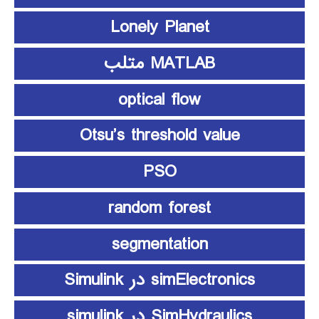
Lonely Planet
MATLAB متلب
optical flow
Otsu’s threshold value
PSO
random forest
segmentation
simElectronics در Simulink
SimHydraulics در simulink