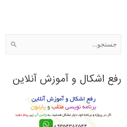
و
ساختارهای
فرکانس
ج
بالا
س
در
ت
محیط
رفع اشکال و آموزش آنلاین
ج
نرم
و
افزار
HFSS
ب
ر