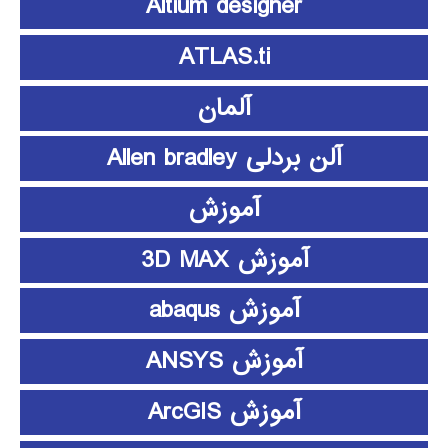
Altium designer
ATLAS.ti
آلمان
آلن بردلی Allen bradley
آموزش
آموزش 3D MAX
آموزش abaqus
آموزش ANSYS
آموزش ArcGIS