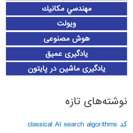
مهندسي مكانيك
ویولت
هوش مصنوعی
یادگیری عمیق
یادگیری ماشین در پایتون
نوشته‌های تازه
کد classical AI search algorithms