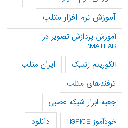
آموزش نرم افزار متلب
آموزش پردازش تصوير در
MATLAB\
ایران متلب
الگوریتم ژنتیک
ترفندهای متلب
جعبه ابزار شبکه عصبی
دانلود
خودآموز HSPICE