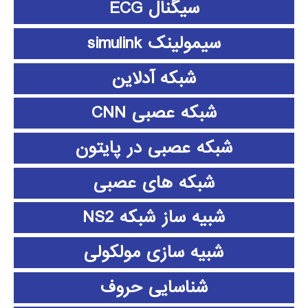
سیگنال ECG
سیمولینک simulink
شبکه آدلاین
شبکه عصبی CNN
شبکه عصبی در پایتون
شبکه های عصبی
شبیه ساز شبکه NS2
شبیه سازی مولکولی
شناسایی حروف