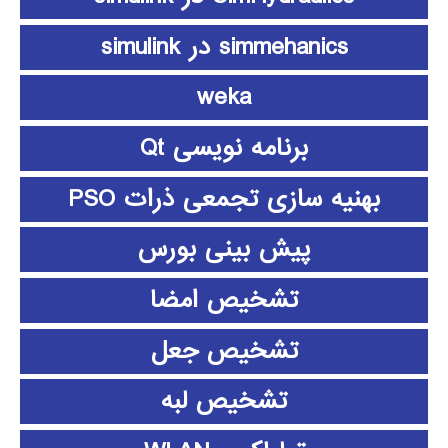
simmehanics در simulink
weka
برنامه نویسی Qt
بهنیه سازی تجمعی ذرات PSO
پیش بینی بورس
تشخیص امضا
تشخیص جعل
تشخیص لبه