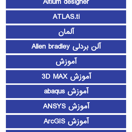
Altium designer
ATLAS.ti
آلمان
آلن بردلی Allen bradley
آموزش
آموزش 3D MAX
آموزش abaqus
آموزش ANSYS
آموزش ArcGIS