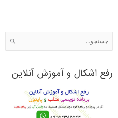
و
ساختارهای
فرکانس
ج
بالا
س
در
ت
محیط
رفع اشکال و آموزش آنلاین
ج
نرم
و
افزار
HFSS
ب
ر