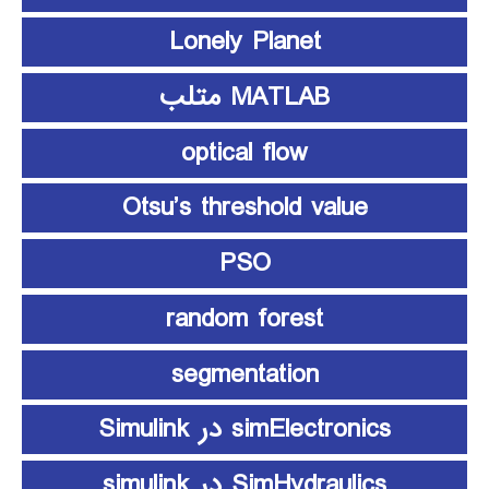
Lonely Planet
MATLAB متلب
optical flow
Otsu’s threshold value
PSO
random forest
segmentation
simElectronics در Simulink
SimHydraulics در simulink