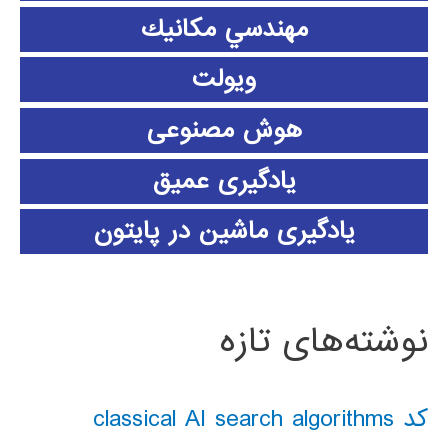
مهندسي مكانيك
ویولت
هوش مصنوعی
یادگیری عمیق
یادگیری ماشین در پایتون
نوشته‌های تازه
کد classical AI search algorithms