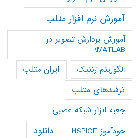
آموزش نرم افزار متلب
آموزش پردازش تصوير در
MATLAB\
ایران متلب
الگوریتم ژنتیک
ترفندهای متلب
جعبه ابزار شبکه عصبی
دانلود
خودآموز HSPICE