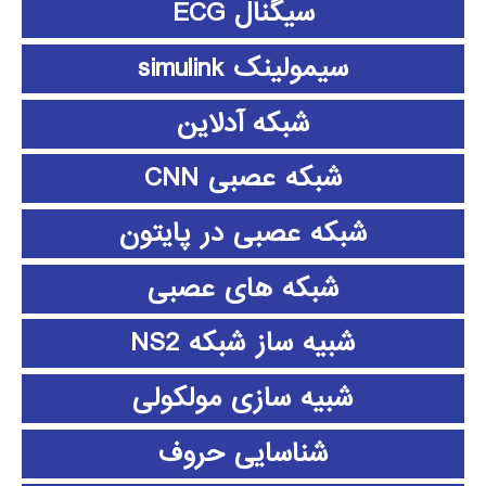
سیگنال ECG
سیمولینک simulink
شبکه آدلاین
شبکه عصبی CNN
شبکه عصبی در پایتون
شبکه های عصبی
شبیه ساز شبکه NS2
شبیه سازی مولکولی
شناسایی حروف