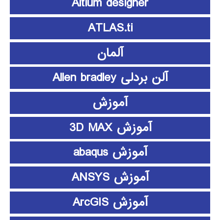
Altium designer
ATLAS.ti
آلمان
آلن بردلی Allen bradley
آموزش
آموزش 3D MAX
آموزش abaqus
آموزش ANSYS
آموزش ArcGIS