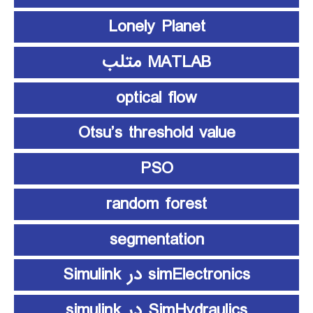
Lonely Planet
MATLAB متلب
optical flow
Otsu’s threshold value
PSO
random forest
segmentation
simElectronics در Simulink
SimHydraulics در simulink