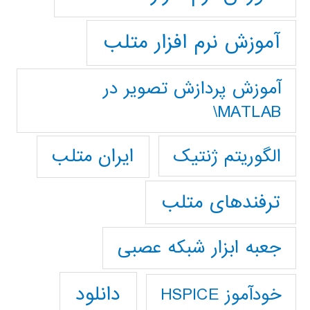
آموزش نرم افزار متلب
آموزش پردازش تصوير در
MATLAB\
ایران متلب
الگوریتم ژنتیک
ترفندهای متلب
جعبه ابزار شبکه عصبی
دانلود
خودآموز HSPICE