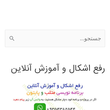
و
ساختارهای
فرکانس
ج
بالا
س
در
ت
محیط
رفع اشکال و آموزش آنلاین
ج
نرم
و
افزار
HFSS
ب
ر