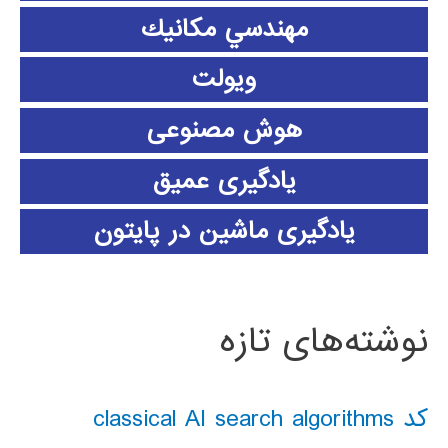
مهندسي مكانيك
ویولت
هوش مصنوعی
یادگیری عمیق
یادگیری ماشین در پایتون
نوشته‌های تازه
کد classical AI search algorithms