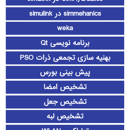
simmehanics در simulink
weka
برنامه نویسی Qt
بهنیه سازی تجمعی ذرات PSO
پیش بینی بورس
تشخیص امضا
تشخیص جعل
تشخیص لبه