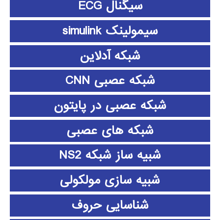
سیگنال ECG
سیمولینک simulink
شبکه آدلاین
شبکه عصبی CNN
شبکه عصبی در پایتون
شبکه های عصبی
شبیه ساز شبکه NS2
شبیه سازی مولکولی
شناسایی حروف