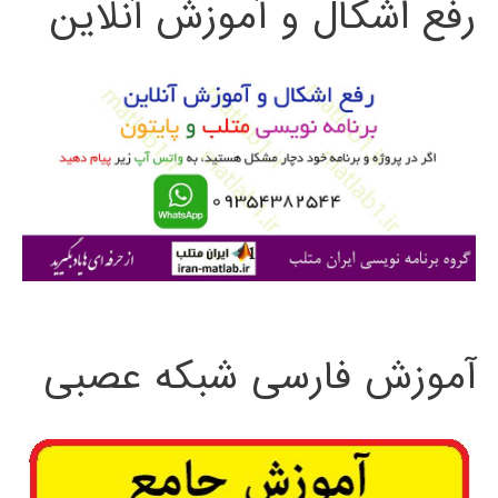
رفع اشکال و آموزش آنلاین
ج
و
ب
ر
ا
ی
:
آموزش فارسی شبکه عصبی