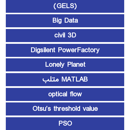
(GELS)
Big Data
civil 3D
Digsilent PowerFactory
Lonely Planet
MATLAB متلب
optical flow
Otsu’s threshold value
PSO