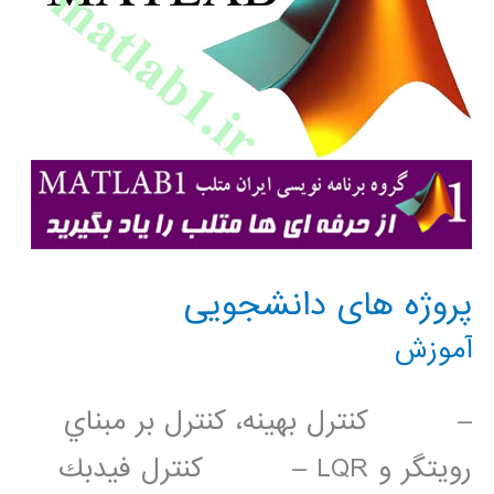
پروژه های دانشجويی
آموزش
– كنترل بهينه، كنترل بر مبناي
رويتگر و LQR – كنترل فيدبك