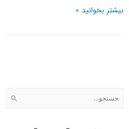
پروژه
بیشتر بخوانید »
های
دانشجويی
ج
س
ت