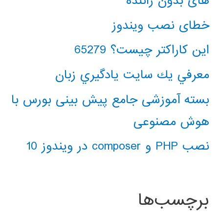
های بدون راننده
خطای نصب ویندوز
این کاراکتر چیست؟ 65279
معرفي يك سايت يادگيري زبان
بسته آموزشی جامع پیش بینی بورس با
هوش مصنوعی
نصب PHP و composer در ویندوز 10
برچسب‌ها