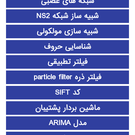
شبکه های عصبی
شبیه ساز شبکه NS2
شبیه سازی مولکولی
شناسایی حروف
فیلتر تطبیقی
فیلتر ذره particle filter
کد SIFT
ماشین بردار پشتیبان
مدل ARIMA