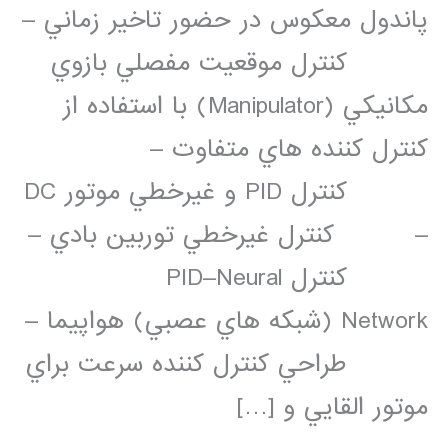
پاندول معكوس در حضور تاخير زماني –
كنترل موقعيت مفصلي بازوي
مكانيكي (Manipulator) با استفاده از
كنترل كننده هاي متفاوت –
كنترل PID و غيرخطي موتور DC
– كنترل غيرخطي توربين بادي –
كنترل PID–Neural
Network (شبكه هاي عصبي) هواپيما –
طراحي كنترل كننده سرعت براي
موتور القايي و […]