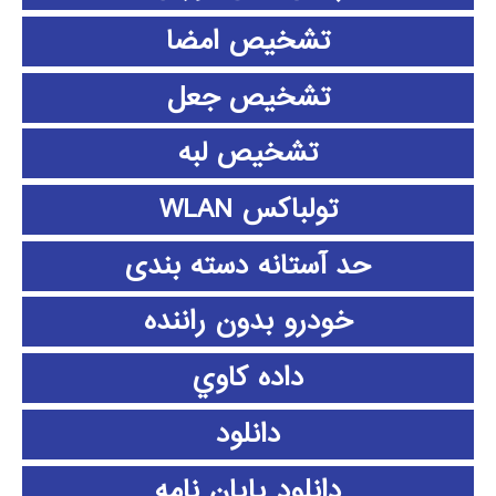
تشخیص امضا
تشخیص جعل
تشخیص لبه
تولباکس WLAN
حد آستانه دسته بندی
خودرو بدون راننده
داده كاوي
دانلود
دانلود پايان نامه