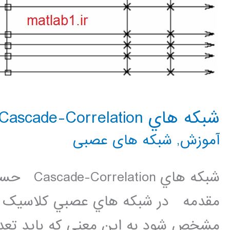
شبکه هاي Cascade-Correlation
آموزش
,
شبکه های عصبی
شبکه هاي
مقدمه در شبکه هاي عصبي کلاسيک معم
مشخص شود به اين معني که بايد تعداد