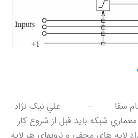
 Cascade-Correlation حسام سقا – علي نيک نژاد
اري شبکه بايد قبل از شروع کار
 لايه هاي مخفي و نرونهاي هر لايه