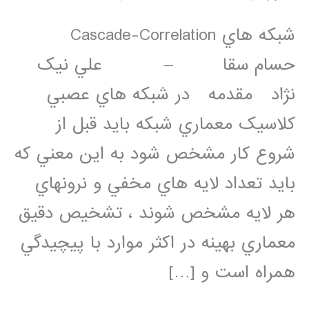
شبکه هاي Cascade-Correlation
حسام سقا – علي نيک
نژاد مقدمه در شبکه هاي عصبي
کلاسيک معماري شبکه بايد قبل از
شروع کار مشخص شود به اين معني که
بايد تعداد لايه هاي مخفي و نرونهاي
هر لايه مشخص شوند ، تشخيص دقيق
معماري بهينه در اکثر موارد با پيچيدگي
همراه است و […]