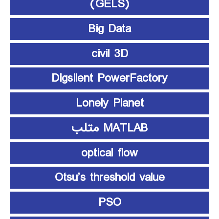
(GELS)
Big Data
civil 3D
Digsilent PowerFactory
Lonely Planet
MATLAB متلب
optical flow
Otsu’s threshold value
PSO