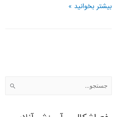
شبکه
بیشتر بخوانید »
هاي
Cascade-
Correlation
ج
س
ت