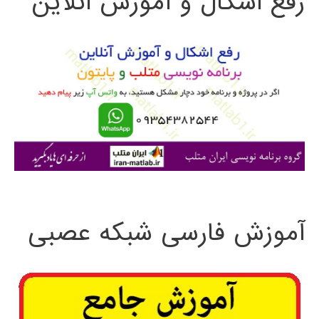
رفع اشکال و آموزش آنلاین
ج
و
ب
ر
ا
ی
:
آموزش فارسی شبکه عصبی