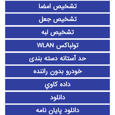
تشخیص امضا
تشخیص جعل
تشخیص لبه
تولباکس WLAN
حد آستانه دسته بندی
خودرو بدون راننده
داده كاوي
دانلود
دانلود پايان نامه