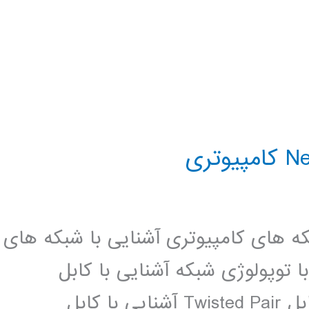
که های کامپیوتری آشنایی با شبکه های
 Server Based آشنایی با توپولوژی شبکه آشنایی با کابل
کواکسیال و توپولوژی Bus آشنایی با کابل Twisted Pair آشنایی با کابل