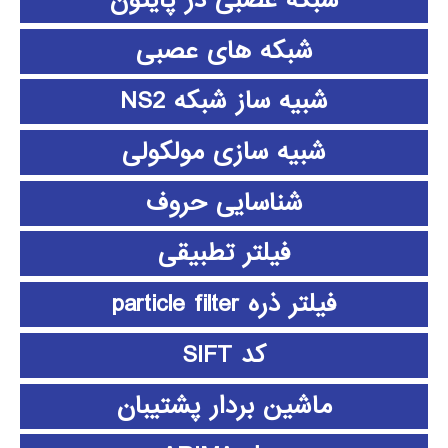
شبکه عصبی در پایتون
شبکه های عصبی
شبیه ساز شبکه NS2
شبیه سازی مولکولی
شناسایی حروف
فیلتر تطبیقی
فیلتر ذره particle filter
کد SIFT
ماشین بردار پشتیبان