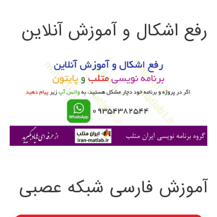
ت
رفع اشکال و آموزش آنلاین
ج
و
ب
ر
ا
ی
:
آموزش فارسی شبکه عصبی