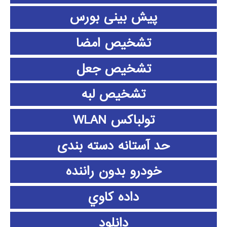
پیش بینی بورس
تشخیص امضا
تشخیص جعل
تشخیص لبه
تولباکس WLAN
حد آستانه دسته بندی
خودرو بدون راننده
داده كاوي
دانلود