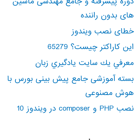
دوره پیشرفته و جامع مهندسی ماشین
های بدون راننده
خطای نصب ویندوز
این کاراکتر چیست؟ 65279
معرفي يك سايت يادگيري زبان
بسته آموزشی جامع پیش بینی بورس با
هوش مصنوعی
نصب PHP و composer در ویندوز 10