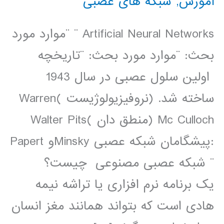
آموزش
,
شبکه های عصبی
Artificial Neural Networks ¨ ¨موارد مورد
بحث: ¨موارد مورد بحث: ¨تاریخچه
اولین سلول عصبی در سال 1943
ساخته شد. (نروفیزیولوژیست‌ )Warren
Mc Culloch (منطق دان )Walter Pits
:پیشگامان شبکه عصبی Minskyو Papert
¨ شبکه عصبی مصنوعی چيست؟
یک برنامه نرم افزاری يا تراشه نیمه
هادی است که بتواند همانند مغز انسان