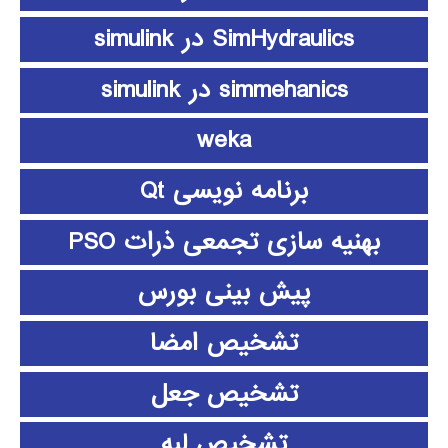
SimHydraulics در simulink
simmehanics در simulink
weka
برنامه نویسی Qt
بهنیه سازی تجمعی ذرات PSO
پیش بینی بورس
تشخیص امضا
تشخیص جعل
تشخیص لبه