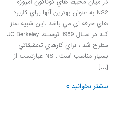
در ميان محيط هاي گوناگون امروزه
NS2 به عنوان بهترين آنها براي كاربرد
هاي حرفه اي مي باشد .اين شبيه ساز
كـه در سـال 1989 توسـط UC Berkeley
مطرح شد ، براي كارهاي تحقيقاتي
بسيار مناسب است . NS عبارتست از
[…]
دانلود
بیشتر بخوانید »
فیلم
فارسی