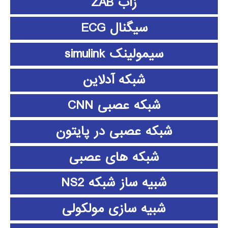
زاب ZAB
سیگنال ECG
سیمولینک simulink
شبکه آدلاین
شبکه عصبی CNN
شبکه عصبی در پایتون
شبکه های عصبی
شبیه ساز شبکه NS2
شبیه سازی مولکولی