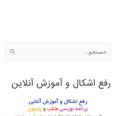
شبیه
سازی
شبکه
با
ج
NS2
س
ت
رفع اشکال و آموزش آنلاین
ج
و
ب