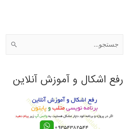
سازی
شبکه
با
ج
NS2
س
ت
رفع اشکال و آموزش آنلاین
ج
و
ب
ر