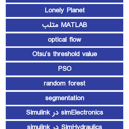
Lonely Planet
MATLAB متلب
optical flow
Otsu’s threshold value
PSO
random forest
segmentation
simElectronics در Simulink
SimHydraulics در simulink