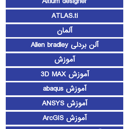
Altium designer
ATLAS.ti
آلمان
آلن بردلی Allen bradley
آموزش
آموزش 3D MAX
آموزش abaqus
آموزش ANSYS
آموزش ArcGIS