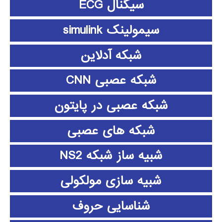
سیگنال ECG
سیمولینک simulink
شبکه آدلاین
شبکه عصبی CNN
شبکه عصبی در پایتون
شبکه های عصبی
شبیه ساز شبکه NS2
شبیه سازی مولکولی
شناسایی حروف