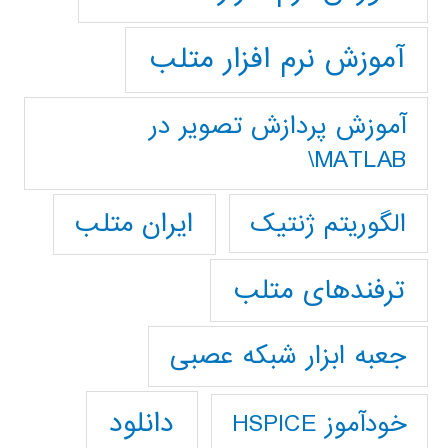
آموزش نرم افزار متلب
آموزش پردازش تصوير در
MATLAB\
ایران متلب
الگوریتم ژنتیک
ترفندهای متلب
جعبه ابزار شبکه عصبی
دانلود
خودآموز HSPICE