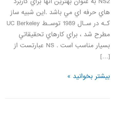
NS2 به عنوان بهترين آنها براي كاربرد
هاي حرفه اي مي باشد .اين شبيه ساز
كـه در سـال 1989 توسـط UC Berkeley
مطرح شد ، براي كارهاي تحقيقاتي
بسيار مناسب است . NS عبارتست از
[…]
دانلود
بیشتر بخوانید »
فیلم
فارسی
شبیه