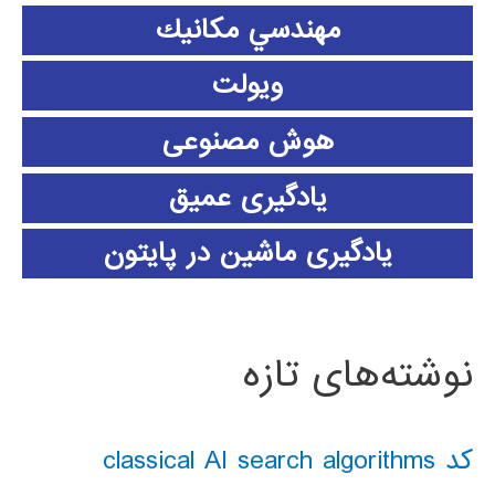
مهندسي مكانيك
ویولت
هوش مصنوعی
یادگیری عمیق
یادگیری ماشین در پایتون
نوشته‌های تازه
کد classical AI search algorithms