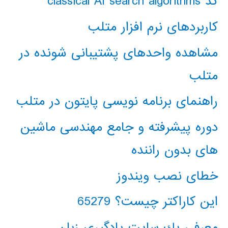
کد classical AI search algorithms
کاربردهای نرم افزار متلب
مشاهده واحدهای پشتیبانی شونده در
متلب
راهنمای برنامه نویسی پایتون در متلب
دوره پیشرفته و جامع مهندسی ماشین
های بدون راننده
خطای نصب ویندوز
این کاراکتر چیست؟ 65279
معرفي يك سايت يادگيري زبان