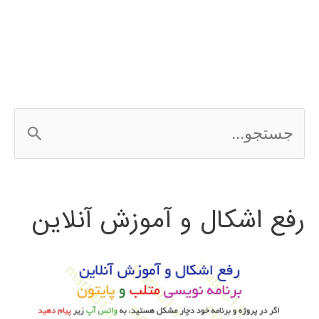
در
simulink
ج
س
ت
رفع اشکال و آموزش آنلاین
ج
و
ب
ر