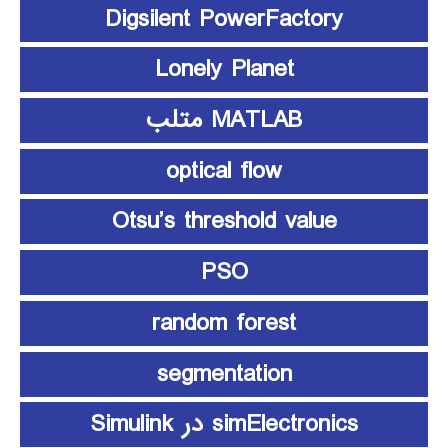
Digsilent PowerFactory
Lonely Planet
MATLAB متلب
optical flow
Otsu’s threshold value
PSO
random forest
segmentation
simElectronics در Simulink