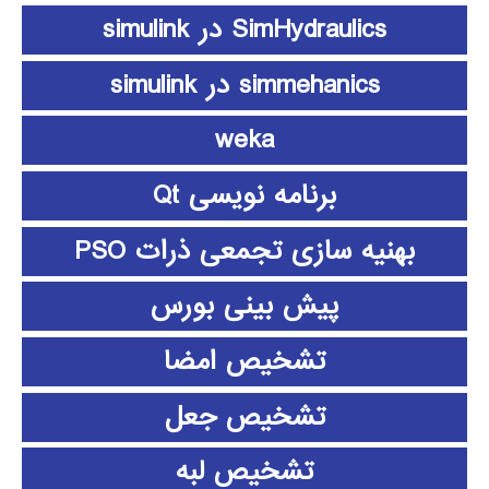
SimHydraulics در simulink
simmehanics در simulink
weka
برنامه نویسی Qt
بهنیه سازی تجمعی ذرات PSO
پیش بینی بورس
تشخیص امضا
تشخیص جعل
تشخیص لبه