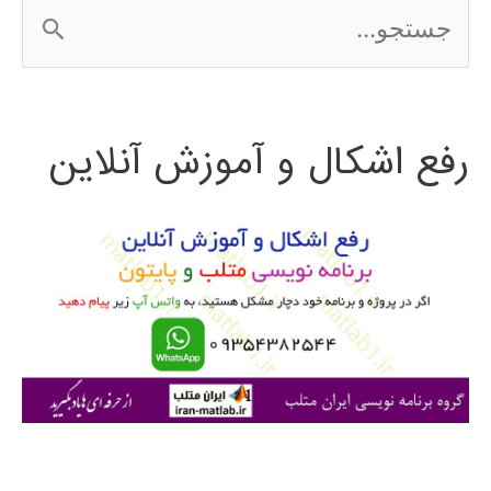
ج
در
س
Matlab
ت
رفع اشکال و آموزش آنلاین
ج
و
ب
ر
ا
ی
: