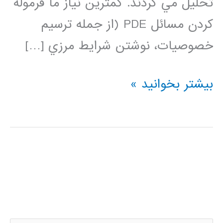
تحليل مي گردند. كمترين نياز ما فرموله
كردن مسائل PDE (از جمله ترسيم
خصوصيات، نوشتن شرايط مرزي […]
حل
بیشتر بخوانید »
معادلات
دیفرانسیل
با
مشتقات
جزئی
PDE