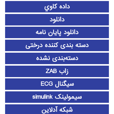
داده كاوي
دانلود
دانلود پايان نامه
دسته بندی کننده درختی
دسته‌بندی نشده
زاب ZAB
سیگنال ECG
سیمولینک simulink
شبکه آدلاین