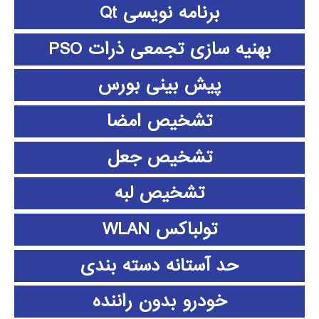
برنامه نویسی Qt
بهنیه سازی تجمعی ذرات PSO
پیش بینی بورس
تشخیص امضا
تشخیص جعل
تشخیص لبه
تولباکس WLAN
حد آستانه دسته بندی
خودرو بدون راننده