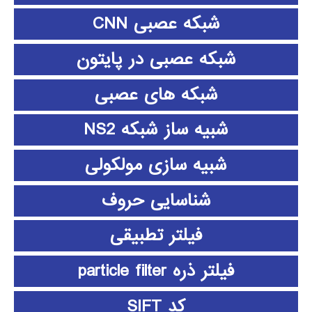
شبکه عصبی CNN
شبکه عصبی در پایتون
شبکه های عصبی
شبیه ساز شبکه NS2
شبیه سازی مولکولی
شناسایی حروف
فیلتر تطبیقی
فیلتر ذره particle filter
کد SIFT