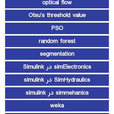
optical flow
Otsu’s threshold value
PSO
random forest
segmentation
simElectronics در Simulink
SimHydraulics در simulink
simmehanics در simulink
weka