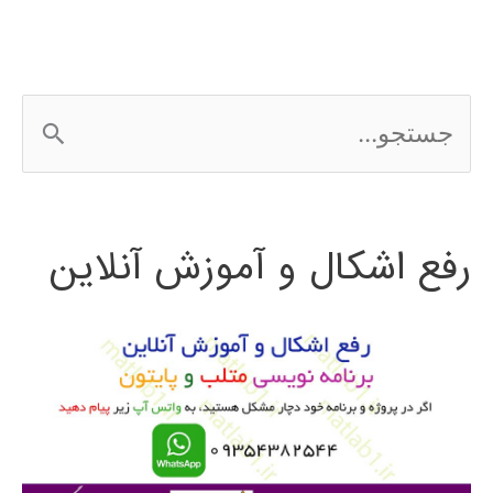
ج
س
ت
رفع اشکال و آموزش آنلاین
ج
و
ب
ر
ا