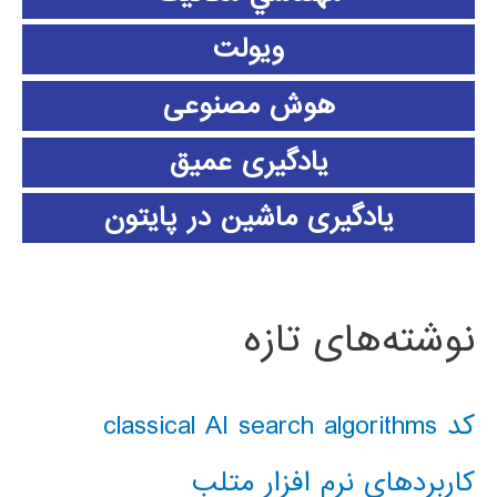
ویولت
هوش مصنوعی
یادگیری عمیق
یادگیری ماشین در پایتون
نوشته‌های تازه
کد classical AI search algorithms
کاربردهای نرم افزار متلب