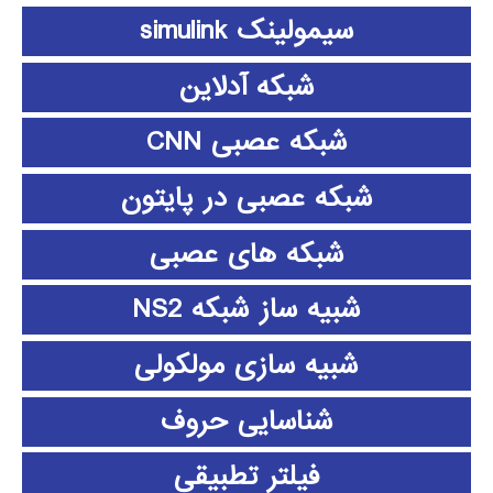
سیمولینک simulink
شبکه آدلاین
شبکه عصبی CNN
شبکه عصبی در پایتون
شبکه های عصبی
شبیه ساز شبکه NS2
شبیه سازی مولکولی
شناسایی حروف
فیلتر تطبیقی