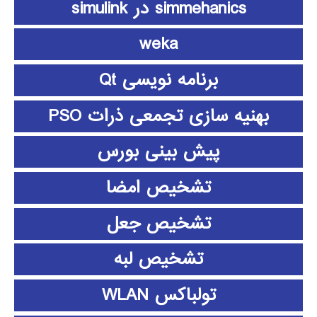
simmehanics در simulink
weka
برنامه نویسی Qt
بهنیه سازی تجمعی ذرات PSO
پیش بینی بورس
تشخیص امضا
تشخیص جعل
تشخیص لبه
تولباکس WLAN