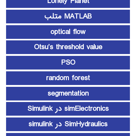
Lonely Planet
MATLAB متلب
optical flow
Otsu’s threshold value
PSO
random forest
segmentation
simElectronics در Simulink
SimHydraulics در simulink