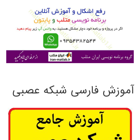
و
دسته
بندی
ب
درخت
ر
تصمیم
ا
گیری
ی
:
آموزش فارسی شبکه عصبی