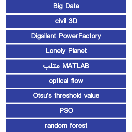
Big Data
civil 3D
Digsilent PowerFactory
Lonely Planet
MATLAB متلب
optical flow
Otsu’s threshold value
PSO
random forest