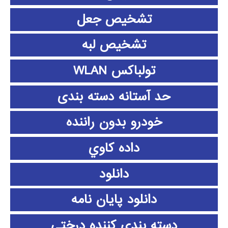
تشخیص جعل
تشخیص لبه
تولباکس WLAN
حد آستانه دسته بندی
خودرو بدون راننده
داده كاوي
دانلود
دانلود پايان نامه
دسته بندی کننده درختی