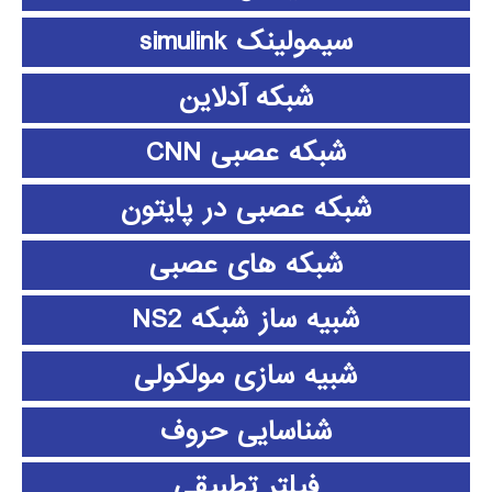
سیمولینک simulink
شبکه آدلاین
شبکه عصبی CNN
شبکه عصبی در پایتون
شبکه های عصبی
شبیه ساز شبکه NS2
شبیه سازی مولکولی
شناسایی حروف
فیلتر تطبیقی