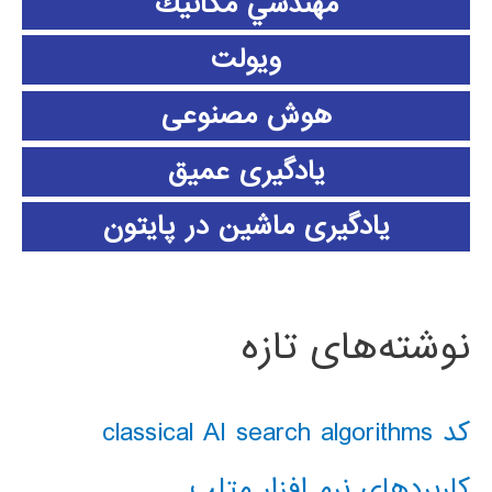
مهندسي مكانيك
ویولت
هوش مصنوعی
یادگیری عمیق
یادگیری ماشین در پایتون
نوشته‌های تازه
کد classical AI search algorithms
کاربردهای نرم افزار متلب