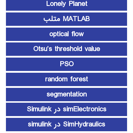
Lonely Planet
MATLAB متلب
optical flow
Otsu’s threshold value
PSO
random forest
segmentation
simElectronics در Simulink
SimHydraulics در simulink