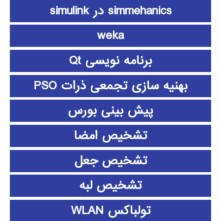
simmehanics در simulink
weka
برنامه نویسی Qt
بهنیه سازی تجمعی ذرات PSO
پیش بینی بورس
تشخیص امضا
تشخیص جعل
تشخیص لبه
تولباکس WLAN