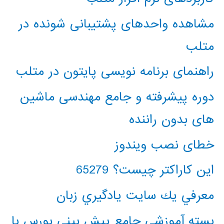
مشاهده واحدهای پشتیبانی شونده در
متلب
راهنمای برنامه نویسی پایتون در متلب
دوره پیشرفته و جامع مهندسی ماشین
های بدون راننده
خطای نصب ویندوز
این کاراکتر چیست؟ 65279
معرفي يك سايت يادگيري زبان
بسته آموزشی جامع پیش بینی بورس با