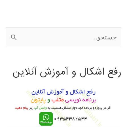
ج
س
ت
رفع اشکال و آموزش آنلاین
ج
و
ب
ر
ا