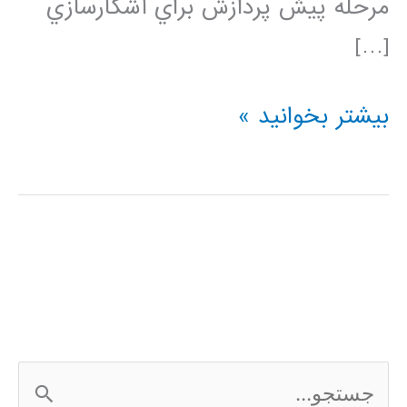
مرحله پیش پردازش براي آشکارسازي
[…]
کد
بیشتر بخوانید »
شبکه
عصبی
CNN
ج