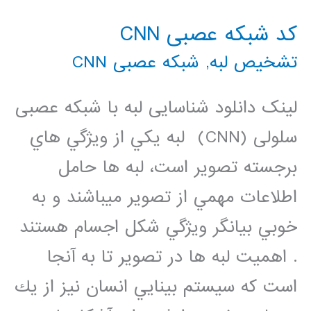
کد شبکه عصبی CNN
تشخیص لبه
,
شبکه عصبی CNN
لینک دانلود شناسایی لبه با شبکه عصبی
سلولی (CNN) لبه يکي از ويژگي هاي
برجسته تصوير است، لبه ها حامل
اطلاعات مهمي از تصوير ميباشند و به
خوبي بیانگر ويژگي شکل اجسام هستند
. اهمیت لبه ها در تصوير تا به آنجا
است که سیستم بینايي انسان نیز از يك