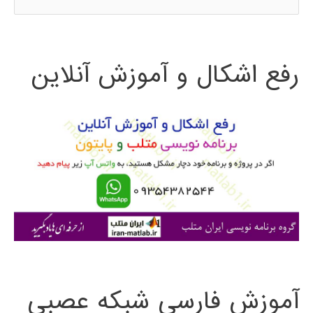
س
ت
رفع اشکال و آموزش آنلاین
ج
و
ب
ر
ا
ی
:
آموزش فارسی شبکه عصبی