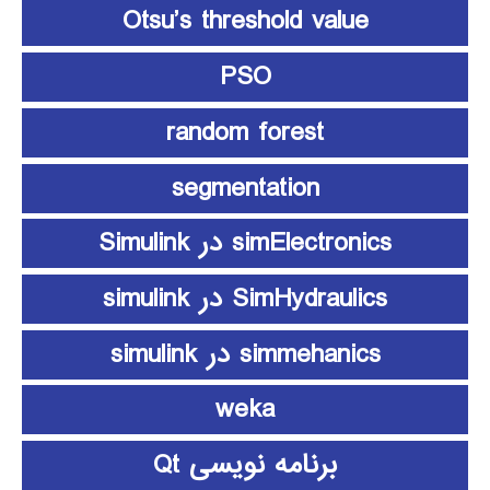
Otsu’s threshold value
PSO
random forest
segmentation
simElectronics در Simulink
SimHydraulics در simulink
simmehanics در simulink
weka
برنامه نویسی Qt