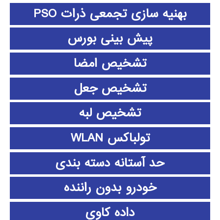
بهنیه سازی تجمعی ذرات PSO
پیش بینی بورس
تشخیص امضا
تشخیص جعل
تشخیص لبه
تولباکس WLAN
حد آستانه دسته بندی
خودرو بدون راننده
داده كاوي