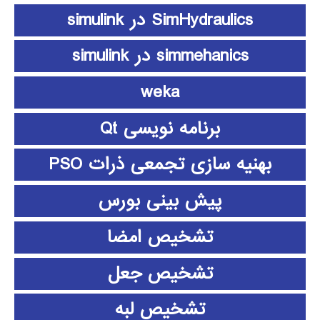
SimHydraulics در simulink
simmehanics در simulink
weka
برنامه نویسی Qt
بهنیه سازی تجمعی ذرات PSO
پیش بینی بورس
تشخیص امضا
تشخیص جعل
تشخیص لبه