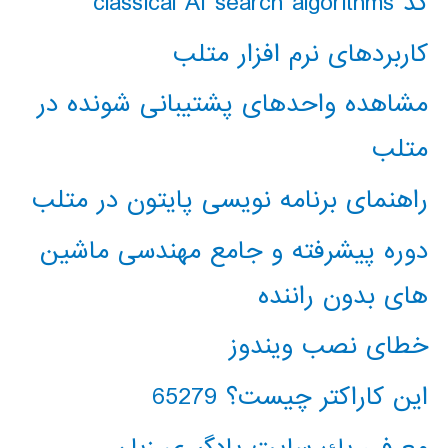
کد classical AI search algorithms
کاربردهای نرم افزار متلب
مشاهده واحدهای پشتیبانی شونده در
متلب
راهنمای برنامه نویسی پایتون در متلب
دوره پیشرفته و جامع مهندسی ماشین
های بدون راننده
خطای نصب ویندوز
این کاراکتر چیست؟ 65279
معرفي يك سايت يادگيري زبان