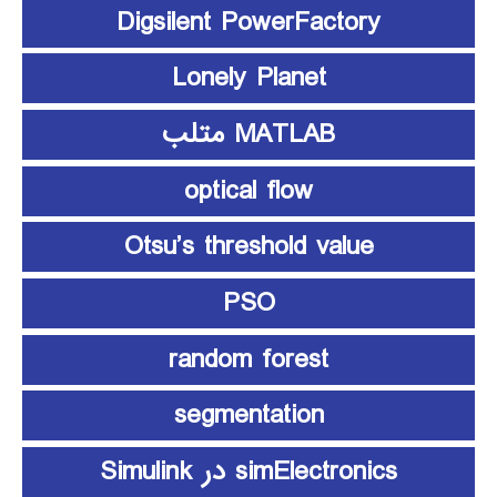
Digsilent PowerFactory
Lonely Planet
MATLAB متلب
optical flow
Otsu’s threshold value
PSO
random forest
segmentation
simElectronics در Simulink