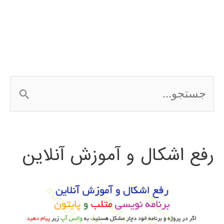
ج
س
ت
رفع اشکال و آموزش آنلاین
ج
و
ب
ر