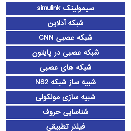
سیمولینک simulink
شبکه آدلاین
شبکه عصبی CNN
شبکه عصبی در پایتون
شبکه های عصبی
شبیه ساز شبکه NS2
شبیه سازی مولکولی
شناسایی حروف
فیلتر تطبیقی