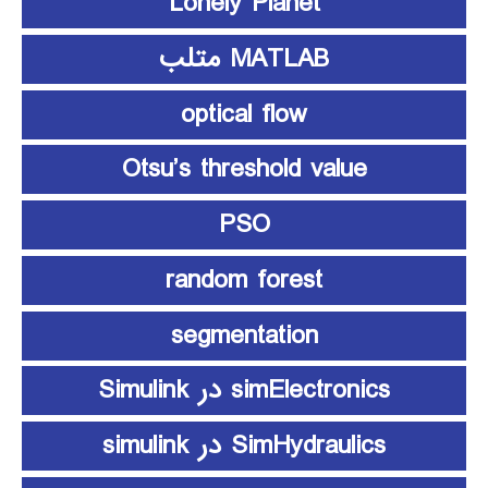
Lonely Planet
MATLAB متلب
optical flow
Otsu’s threshold value
PSO
random forest
segmentation
simElectronics در Simulink
SimHydraulics در simulink