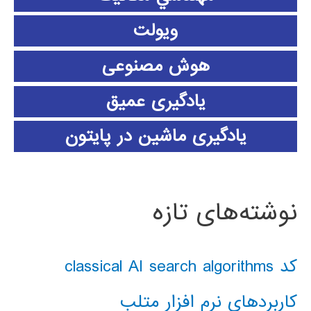
ویولت
هوش مصنوعی
یادگیری عمیق
یادگیری ماشین در پایتون
نوشته‌های تازه
کد classical AI search algorithms
کاربردهای نرم افزار متلب