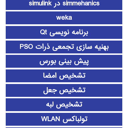
simmehanics در simulink
weka
برنامه نویسی Qt
بهنیه سازی تجمعی ذرات PSO
پیش بینی بورس
تشخیص امضا
تشخیص جعل
تشخیص لبه
تولباکس WLAN