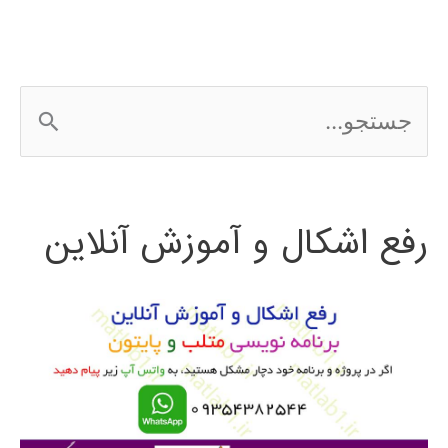
برازش
منحنی
ج
در
س
متلب
ت
رفع اشکال و آموزش آنلاین
ج
و
ب
ر
ا