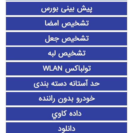
پیش بینی بورس
تشخیص امضا
تشخیص جعل
تشخیص لبه
تولباکس WLAN
حد آستانه دسته بندی
خودرو بدون راننده
داده كاوي
دانلود