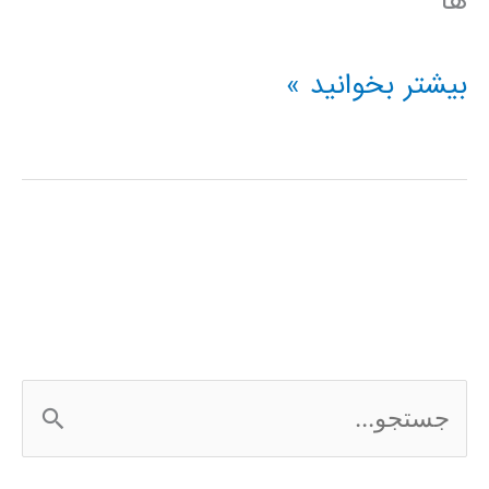
ها
فیلترهای
بیشتر بخوانید »
تطبیقی
مبتنی
بر
LMS
ج
س