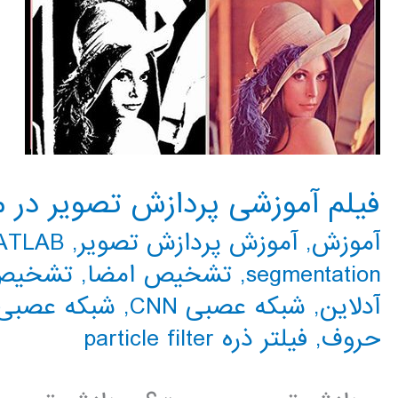
فیلم آموزشی پردازش تصویر در متلب 
آموزش
,
آموزش پردازش تصویر
,
MATLAB م
segmentation
,
تشخیص امضا
,
تشخیص
آدلاین
,
شبکه عصبی CNN
,
شبکه عصبی 
حروف
,
فیلتر ذره particle filter