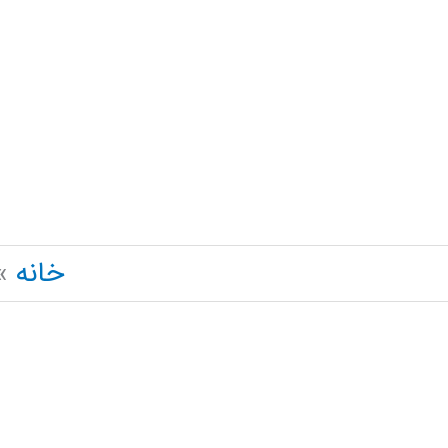
رش
ه
حتوا
خانه