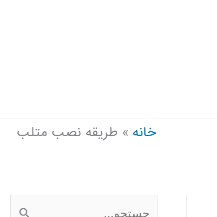
خانه
طریقه نصب متلب
ج