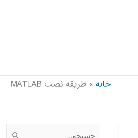
خانه
طریقه نصب MATLAB
ج