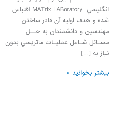
انگليسي MATrix LABoratory اقتباس
شده و هدف اوليه آن قادر ساختن
مهندسين و دانشمندان به حــل
مسـائل شـامل عمليـات ماتريسي بدون
نياز به […]
راهنماي
بیشتر بخوانید »
استفاده
از
MATLAB