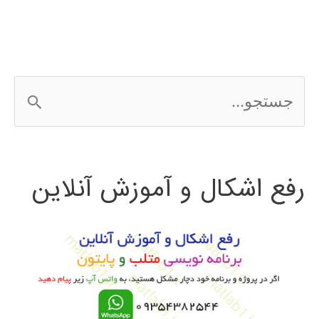
ج
س
ت
رفع اشکال و آموزش آنلاین
ج
و
ب
ر
ا