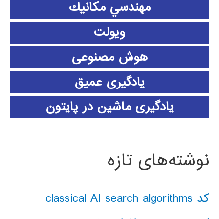
مهندسي مكانيك
ویولت
هوش مصنوعی
یادگیری عمیق
یادگیری ماشین در پایتون
نوشته‌های تازه
کد classical AI search algorithms