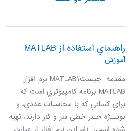
راهنماي استفاده از MATLAB
آموزش
مقدمه چيست؟MATLAB نرم افزار
MATLAB برنامه كامپيوتري است كه
براي كساني كه با محاسبات عددي، و
بويــژه جـبر خطي سر و كار دارند، تهيه
شده است. نام اين نرم افزار از عبارت