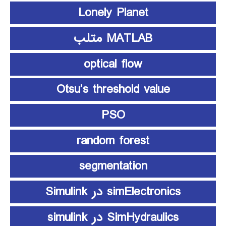
Lonely Planet
MATLAB متلب
optical flow
Otsu’s threshold value
PSO
random forest
segmentation
simElectronics در Simulink
SimHydraulics در simulink