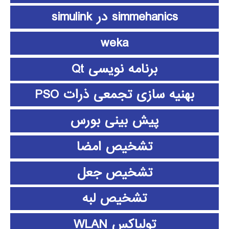
simmehanics در simulink
weka
برنامه نویسی Qt
بهنیه سازی تجمعی ذرات PSO
پیش بینی بورس
تشخیص امضا
تشخیص جعل
تشخیص لبه
تولباکس WLAN