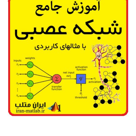
از
توابع
متعامد
ترکیبی