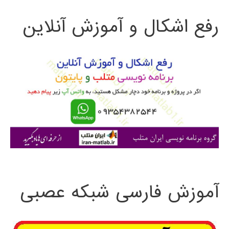
ت
سیستم
رفع اشکال و آموزش آنلاین
ج
های
و
تغییرپذیر
با
ب
زمان،
ر
و
ا
سیستم
ی
های
:
چندتاخیره
آموزش فارسی شبکه عصبی
با
استفاده