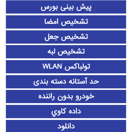
پیش بینی بورس
تشخیص امضا
تشخیص جعل
تشخیص لبه
تولباکس WLAN
حد آستانه دسته بندی
خودرو بدون راننده
داده كاوي
دانلود