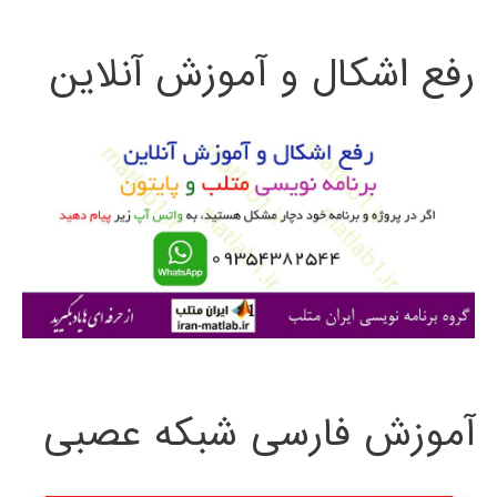
ت
رفع اشکال و آموزش آنلاین
ج
و
ب
ر
ا
ی
:
آموزش فارسی شبکه عصبی