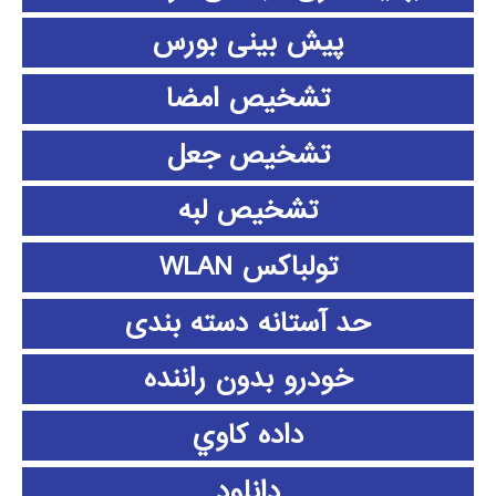
پیش بینی بورس
تشخیص امضا
تشخیص جعل
تشخیص لبه
تولباکس WLAN
حد آستانه دسته بندی
خودرو بدون راننده
داده كاوي
دانلود