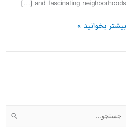
and fascinating neighborhoods […]
دانلود
بیشتر بخوانید »
کتاب
Lonely
Planet
نیویورک
آمریکا
2016
ج
س