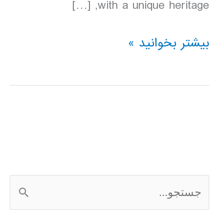
with a unique heritage, […]
دانلود
بیشتر بخوانید »
کتاب
Lonely
Planet
ویتنام
2016
ج
س