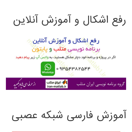
ت
رفع اشکال و آموزش آنلاین
ج
و
ب
ر
ا
ی
:
آموزش فارسی شبکه عصبی