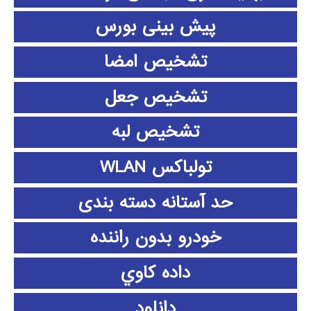
پیش بینی بورس
تشخیص امضا
تشخیص جعل
تشخیص لبه
تولباکس WLAN
حد آستانه دسته بندی
خودرو بدون راننده
داده كاوي
دانلود