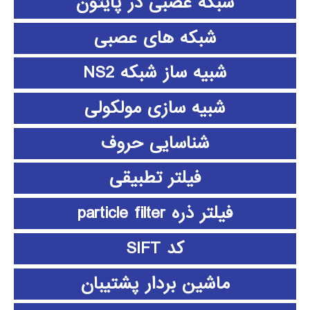
شبکه عصبی در پایتون
شبکه های عصبی
شبیه ساز شبکه NS2
شبیه سازی مولکولی
شناسایی حروف
فیلتر تطبیقی
فیلتر ذره particle filter
کد SIFT
ماشین بردار پشتیبان