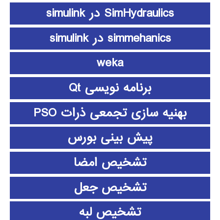
SimHydraulics در simulink
simmehanics در simulink
weka
برنامه نویسی Qt
بهنیه سازی تجمعی ذرات PSO
پیش بینی بورس
تشخیص امضا
تشخیص جعل
تشخیص لبه