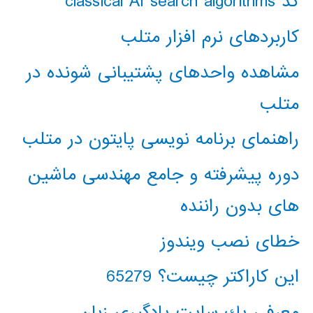
کد classical AI search algorithms
کاربردهای نرم افزار متلب
مشاهده واحدهای پشتیبانی شونده در
متلب
راهنمای برنامه نویسی پایتون در متلب
دوره پیشرفته و جامع مهندسی ماشین
های بدون راننده
خطای نصب ویندوز
این کاراکتر چیست؟ 65279
معرفي يك سايت يادگيري زبان