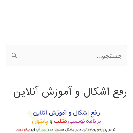
در
simulink
ج
س
ت
رفع اشکال و آموزش آنلاین
ج
و
ب
ر