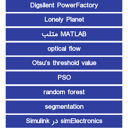
Digsilent PowerFactory
Lonely Planet
MATLAB متلب
optical flow
Otsu’s threshold value
PSO
random forest
segmentation
simElectronics در Simulink