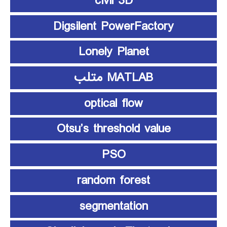
civil 3D
Digsilent PowerFactory
Lonely Planet
MATLAB متلب
optical flow
Otsu’s threshold value
PSO
random forest
segmentation