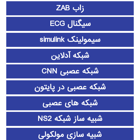
زاب ZAB
سیگنال ECG
سیمولینک simulink
شبکه آدلاین
شبکه عصبی CNN
شبکه عصبی در پایتون
شبکه های عصبی
شبیه ساز شبکه NS2
شبیه سازی مولکولی