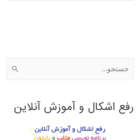
متلب
MATLAB
در
کانادا
ج
س
ت
رفع اشکال و آموزش آنلاین
ج
و
ب