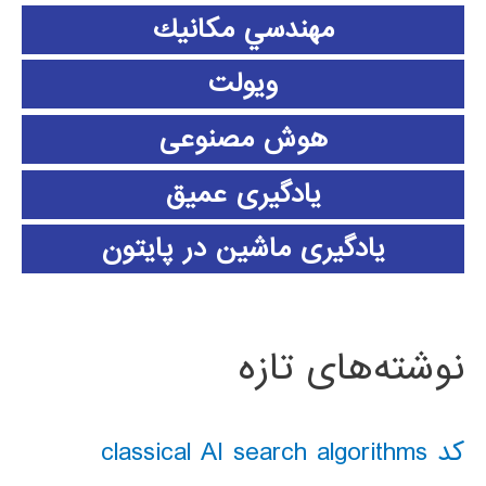
مهندسي مكانيك
ویولت
هوش مصنوعی
یادگیری عمیق
یادگیری ماشین در پایتون
نوشته‌های تازه
کد classical AI search algorithms