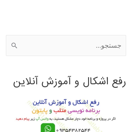
سازی
شبکه
با
ج
NS2
س
ت
رفع اشکال و آموزش آنلاین
ج
و
ب
ر