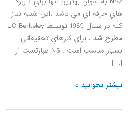
NS2 به عنوان بهترين آنها براي كاربرد
هاي حرفه اي مي باشد .اين شبيه ساز
كـه در سـال 1989 توسـط UC Berkeley
مطرح شد ، براي كارهاي تحقيقاتي
بسيار مناسب است . NS عبارتست از
[…]
دانلود
بیشتر بخوانید »
فیلم
فارسی
شبیه