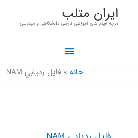
رش
ايران متلب
ه
مرجع فیلم های آموزشی فارسی دانشگاهی و مهندسی
حتوا
فهرست
اصلی
خانه
فايل رديابي NAM
فايل رديابي NAM