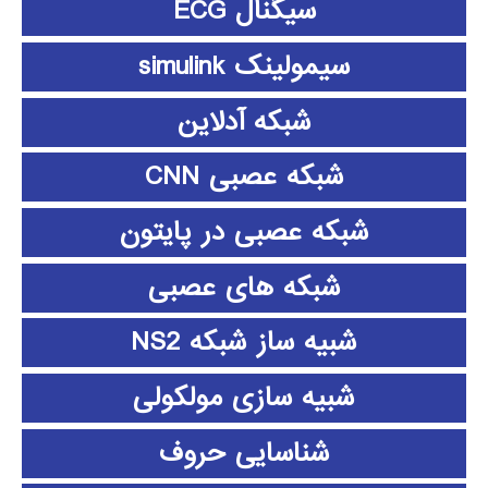
سیگنال ECG
سیمولینک simulink
شبکه آدلاین
شبکه عصبی CNN
شبکه عصبی در پایتون
شبکه های عصبی
شبیه ساز شبکه NS2
شبیه سازی مولکولی
شناسایی حروف