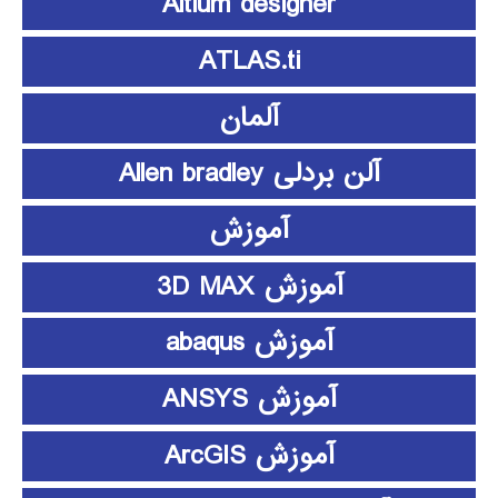
Altium designer
ATLAS.ti
آلمان
آلن بردلی Allen bradley
آموزش
آموزش 3D MAX
آموزش abaqus
آموزش ANSYS
آموزش ArcGIS