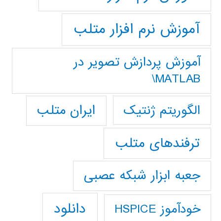
آموزش نرم افزار متلب
آموزش پردازش تصوير در
MATLAB\
ایران متلب
الگوریتم ژنتیک
ترفندهای متلب
جعبه ابزار شبکه عصبی
دانلود
خودآموز HSPICE