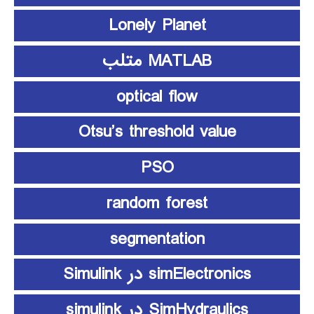
Lonely Planet
MATLAB متلب
optical flow
Otsu’s threshold value
PSO
random forest
segmentation
simElectronics در Simulink
SimHydraulics در simulink