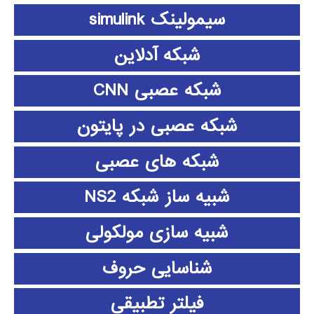
سیمولینک simulink
شبکه آدلاین
شبکه عصبی CNN
شبکه عصبی در پایتون
شبکه های عصبی
شبیه ساز شبکه NS2
شبیه سازی مولکولی
شناسایی حروف
فیلتر تطبیقی