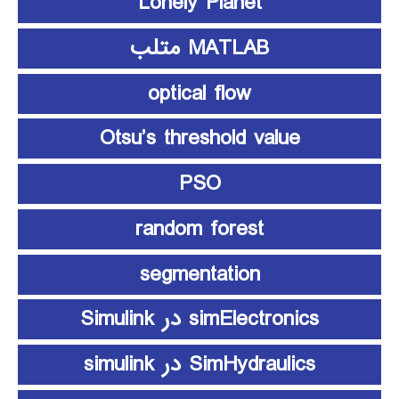
Lonely Planet
MATLAB متلب
optical flow
Otsu’s threshold value
PSO
random forest
segmentation
simElectronics در Simulink
SimHydraulics در simulink