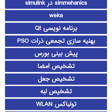
simmehanics در simulink
weka
برنامه نویسی Qt
بهنیه سازی تجمعی ذرات PSO
پیش بینی بورس
تشخیص امضا
تشخیص جعل
تشخیص لبه
تولباکس WLAN