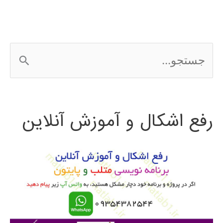
کامپیوتری
ج
س
ت
رفع اشکال و آموزش آنلاین
ج
و
ب
ر
ا