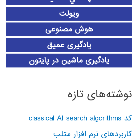
ویولت
هوش مصنوعی
یادگیری عمیق
یادگیری ماشین در پایتون
نوشته‌های تازه
کد classical AI search algorithms
کاربردهای نرم افزار متلب