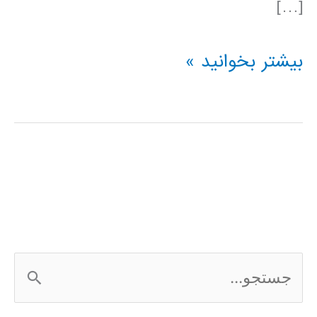
[…]
پیش
بیشتر بخوانید »
پردازش
(preprocessing)
داده
در
پایتون
ج
س