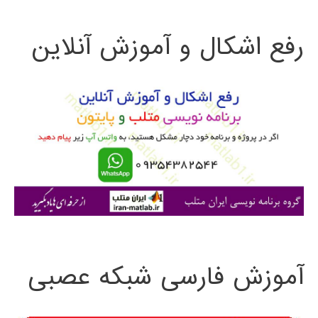
ت
رفع اشکال و آموزش آنلاین
ج
و
ب
ر
ا
ی
:
آموزش فارسی شبکه عصبی