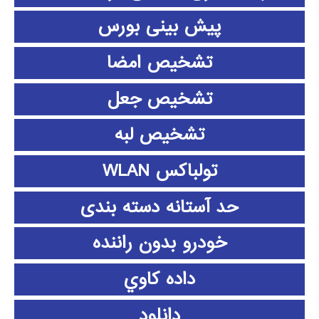
پیش بینی بورس
تشخیص امضا
تشخیص جعل
تشخیص لبه
تولباکس WLAN
حد آستانه دسته بندی
خودرو بدون راننده
داده كاوي
دانلود