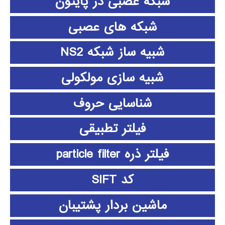
شبکه عصبی در پایتون
شبکه های عصبی
شبیه ساز شبکه NS2
شبیه سازی مولکولی
شناسایی حروف
فیلتر تطبیقی
فیلتر ذره particle filter
کد SIFT
ماشین بردار پشتیبان