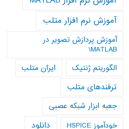
آموزش نرم افزار MATLAB
آموزش نرم افزار متلب
آموزش پردازش تصوير در
MATLAB\
ایران متلب
الگوریتم ژنتیک
ترفندهای متلب
جعبه ابزار شبکه عصبی
دانلود
خودآموز HSPICE