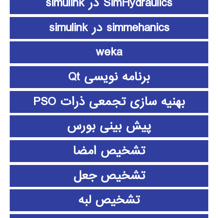
SimHydraulics در simulink
simmehanics در simulink
weka
برنامه نویسی Qt
بهنیه سازی تجمعی ذرات PSO
پیش بینی بورس
تشخیص امضا
تشخیص جعل
تشخیص لبه