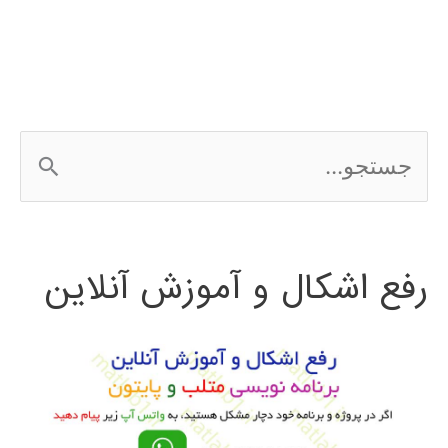
Network
کامپیوتری
ج
س
ت
رفع اشکال و آموزش آنلاین
ج
و
ب
ر