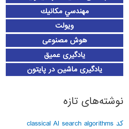
مهندسي مكانيك
ویولت
هوش مصنوعی
یادگیری عمیق
یادگیری ماشین در پایتون
نوشته‌های تازه
کد classical AI search algorithms