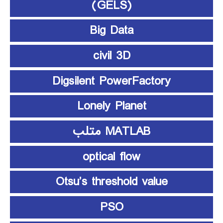
(GELS)
Big Data
civil 3D
Digsilent PowerFactory
Lonely Planet
MATLAB متلب
optical flow
Otsu’s threshold value
PSO