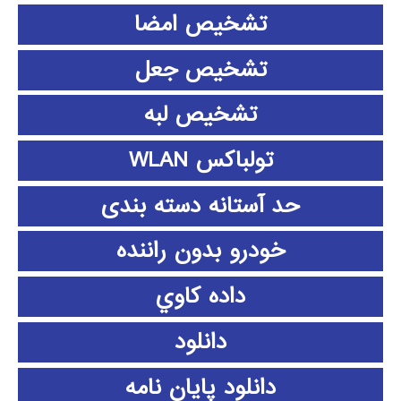
تشخیص امضا
تشخیص جعل
تشخیص لبه
تولباکس WLAN
حد آستانه دسته بندی
خودرو بدون راننده
داده كاوي
دانلود
دانلود پايان نامه