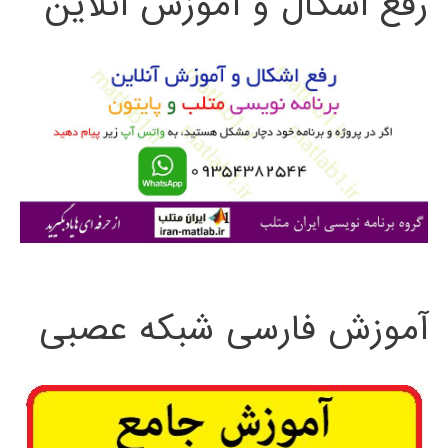
رفع اشکال و آموزش آنلاین
ج
و
ب
ر
ا
ی
:
آموزش فارسی شبکه عصبی