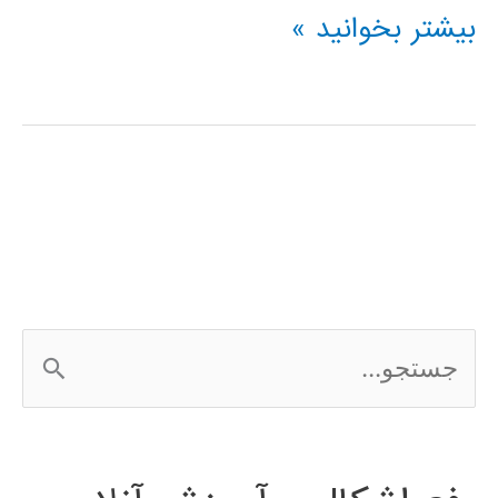
پردازش
بیشتر بخوانید »
دیجیتال
گفتار
با
استفاده
از
Matlab
ج
س
ت