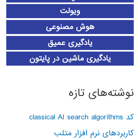
ویولت
هوش مصنوعی
یادگیری عمیق
یادگیری ماشین در پایتون
نوشته‌های تازه
کد classical AI search algorithms
کاربردهای نرم افزار متلب