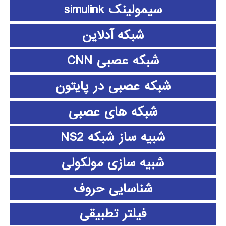
سیمولینک simulink
شبکه آدلاین
شبکه عصبی CNN
شبکه عصبی در پایتون
شبکه های عصبی
شبیه ساز شبکه NS2
شبیه سازی مولکولی
شناسایی حروف
فیلتر تطبیقی