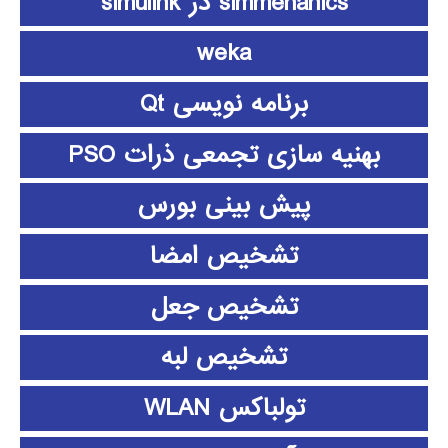
simmehanics در simulink
weka
برنامه نویسی Qt
بهنیه سازی تجمعی ذرات PSO
پیش بینی بورس
تشخیص امضا
تشخیص جعل
تشخیص لبه
تولباکس WLAN