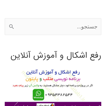
آموزش
فارسی
ج
متلب
س
MATLAB
ت
رفع اشکال و آموزش آنلاین
ج
و
ب
ر
ا