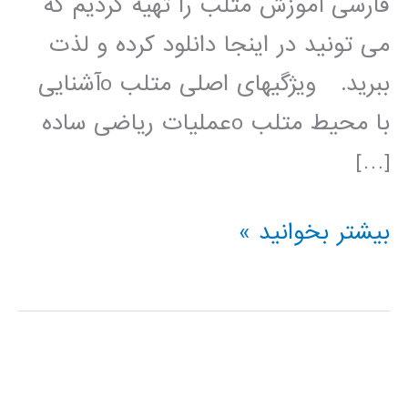
فارسی آموزش متلب را تهیه کردیم که
می تونید در اینجا دانلود کرده و لذت
ببرید. ویژگیهای اصلی متلب oآشنایی
با محیط متلب oعملیات ریاضی ساده
[…]
مجموعه
بیشتر بخوانید »
ای
از
بهترین
اسلایدهای