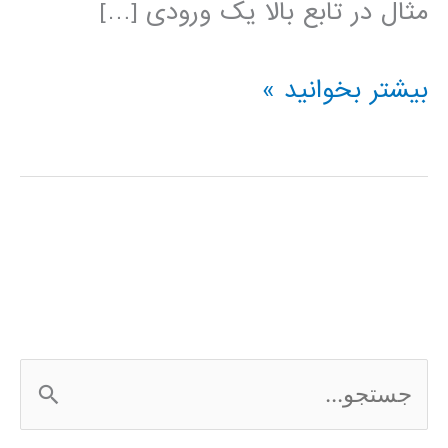
مثال در تابع بالا یک ورودی […]
رسم
بیشتر بخوانید »
سری
فوریه
در
متلب
ج
س