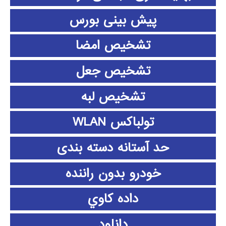
پیش بینی بورس
تشخیص امضا
تشخیص جعل
تشخیص لبه
تولباکس WLAN
حد آستانه دسته بندی
خودرو بدون راننده
داده كاوي
دانلود