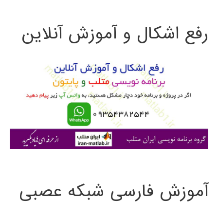
ت
رفع اشکال و آموزش آنلاین
ج
و
ب
ر
ا
ی
:
آموزش فارسی شبکه عصبی