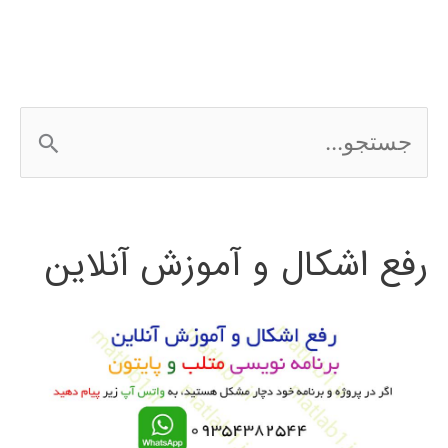
كامپيوتري
ج
س
ت
رفع اشکال و آموزش آنلاین
ج
و
ب
ر
ا