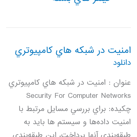
امنيت در شبكه هاي كامپيوتري
دانلود
عنوان : امنيت در شبكه هاي كامپيوتري
Security For Computer Networks
چكيده: براي بررسي مسايل مرتبط با
امنيت داده‌ها و سيستم ها بايد به
طبقه‌بندي آنها پرداخت، اين طبقه‌بندي