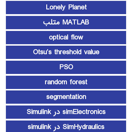
Lonely Planet
MATLAB متلب
optical flow
Otsu’s threshold value
PSO
random forest
segmentation
simElectronics در Simulink
SimHydraulics در simulink