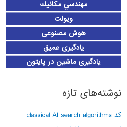
مهندسي مكانيك
ویولت
هوش مصنوعی
یادگیری عمیق
یادگیری ماشین در پایتون
نوشته‌های تازه
کد classical AI search algorithms