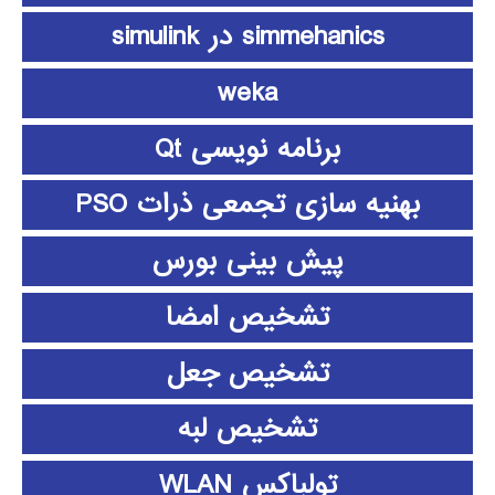
simmehanics در simulink
weka
برنامه نویسی Qt
بهنیه سازی تجمعی ذرات PSO
پیش بینی بورس
تشخیص امضا
تشخیص جعل
تشخیص لبه
تولباکس WLAN