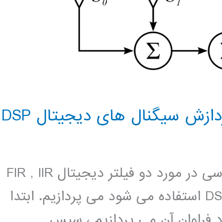
شرح مختصر : در این پایان نامه به بررسی در مورد دو فیلتر دیجیتال FIR , IIR
که در پردازش سیگنال های دیجیتال DSP استفاده می شود می پردازیم. ابتدا
و مزایا و کاربرد فراوان آن می پردازیم ، سپس