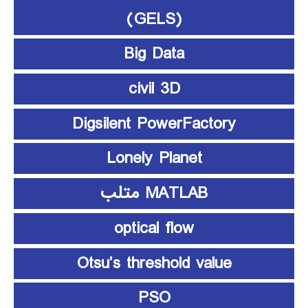
(GELS)
Big Data
civil 3D
Digsilent PowerFactory
Lonely Planet
MATLAB متلب
optical flow
Otsu’s threshold value
PSO