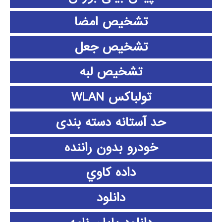
تشخیص امضا
تشخیص جعل
تشخیص لبه
تولباکس WLAN
حد آستانه دسته بندی
خودرو بدون راننده
داده كاوي
دانلود