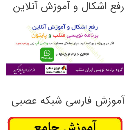
رفع اشکال و آموزش آنلاین
ج
دیجیتال
و
DSP
ب
ر
ا
ی
:
آموزش فارسی شبکه عصبی