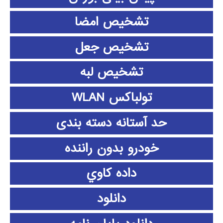
تشخیص امضا
تشخیص جعل
تشخیص لبه
تولباکس WLAN
حد آستانه دسته بندی
خودرو بدون راننده
داده كاوي
دانلود