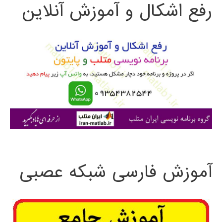
رفع اشکال و آموزش آنلاین
ج
دیجیتال
و
DSP
ب
ر
ا
ی
:
آموزش فارسی شبکه عصبی