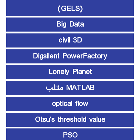
(GELS)
Big Data
civil 3D
Digsilent PowerFactory
Lonely Planet
MATLAB متلب
optical flow
Otsu’s threshold value
PSO