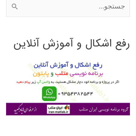
ج
س
ت
رفع اشکال و آموزش آنلاین
ج
و
ب
ر
ا
ی
: