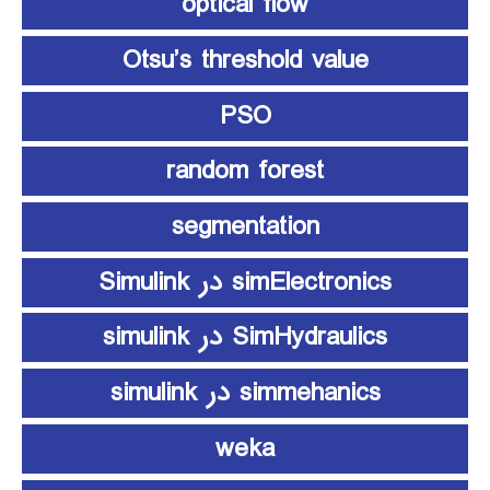
optical flow
Otsu’s threshold value
PSO
random forest
segmentation
simElectronics در Simulink
SimHydraulics در simulink
simmehanics در simulink
weka