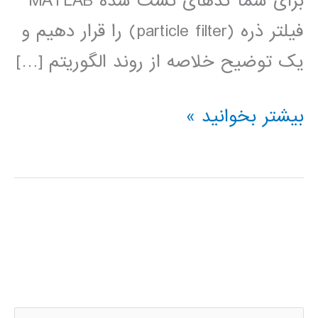
برای شما کدهای تست شده MATLAB
فیلتر ذره (particle filter) را قرار دهیم و
یک توضیح خلاصه از روند الگوریتم […]
Particle
بیشتر بخوانید »
filter
(فیلتر
ذره)