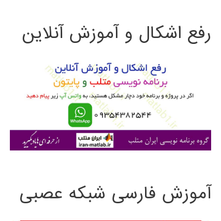
ت
های
رفع اشکال و آموزش آنلاین
ج
دیجیتال
و
DSP
ب
ر
ا
ی
:
آموزش فارسی شبکه عصبی