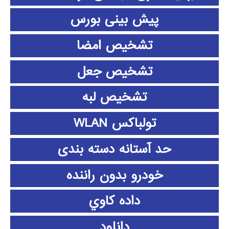
پیش بینی بورس
تشخیص امضا
تشخیص جعل
تشخیص لبه
تولباکس WLAN
حد آستانه دسته بندی
خودرو بدون راننده
داده كاوي
دانلود