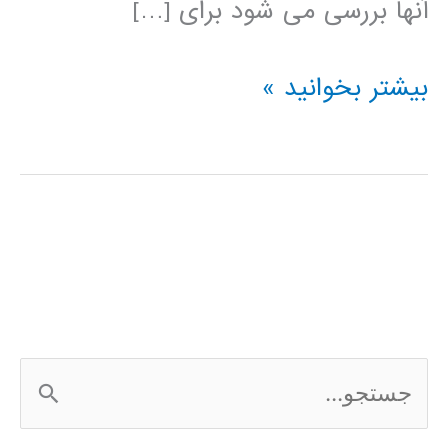
آنها بررسی می شود برای […]
فیلتر
بیشتر بخوانید »
دیجیتال
FIR
,
IIR
که
در
ج
پردازش
س
سیگنال