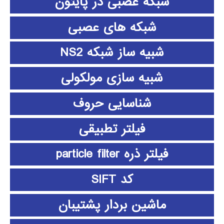
شبکه عصبی در پایتون
شبکه های عصبی
شبیه ساز شبکه NS2
شبیه سازی مولکولی
شناسایی حروف
فیلتر تطبیقی
فیلتر ذره particle filter
کد SIFT
ماشین بردار پشتیبان