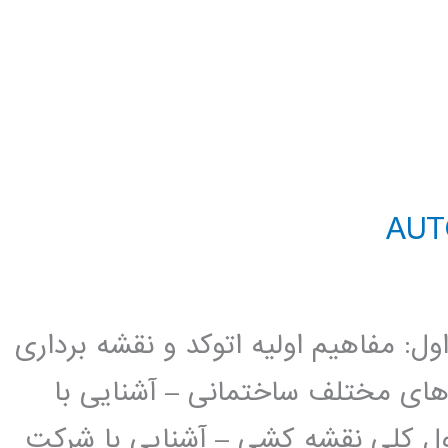
د AutoCAD 2D فصل اول: مفاهیم اولیه اتوکد و نقشه برداری
 های مختلف ساختمانی – آشنایی با
ل کلی نقشه کشی – آشنایی با شرکت