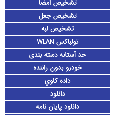
تشخیص امضا
تشخیص جعل
تشخیص لبه
تولباکس WLAN
حد آستانه دسته بندی
خودرو بدون راننده
داده كاوي
دانلود
دانلود پايان نامه