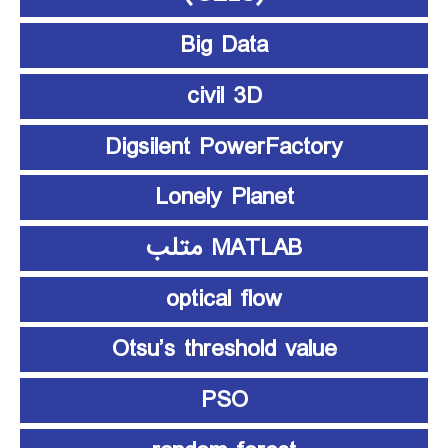
Big Data
civil 3D
Digsilent PowerFactory
Lonely Planet
MATLAB متلب
optical flow
Otsu’s threshold value
PSO