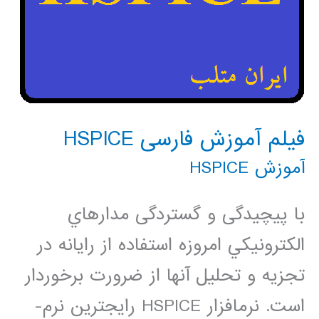
فیلم آموزش فارسی HSPICE
آموزش HSPICE
با پیچیدگی و گستردگی مدارهاي
الكترونيكي امروزه استفاده از رایانه در
تجزيه و تحليل آن­ها از ضرورت برخوردار
است. نرم­افزار HSPICE رایج­ترین نرم­