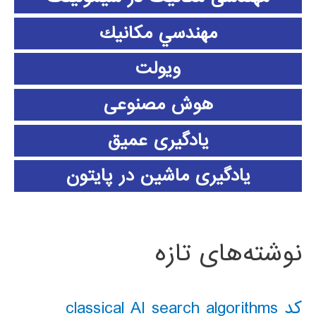
مهندسي مكانيك
ویولت
هوش مصنوعی
یادگیری عمیق
یادگیری ماشین در پایتون
نوشته‌های تازه
کد classical AI search algorithms