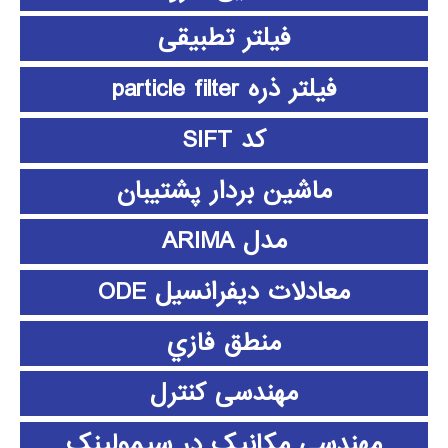
فیلتر تطبیقی
فیلتر ذره particle filter
کد SIFT
ماشین بردار پشتیبان
مدل ARIMA
معادلات دیفرانسیل ODE
منطق فازي
مهندسی کنترل
مهندسی مکانیک در سیمولینک