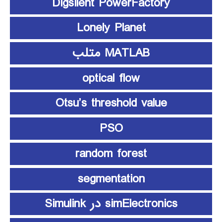
Digsilent PowerFactory
Lonely Planet
MATLAB متلب
optical flow
Otsu’s threshold value
PSO
random forest
segmentation
simElectronics در Simulink