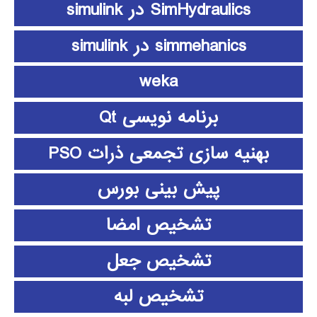
SimHydraulics در simulink
simmehanics در simulink
weka
برنامه نویسی Qt
بهنیه سازی تجمعی ذرات PSO
پیش بینی بورس
تشخیص امضا
تشخیص جعل
تشخیص لبه