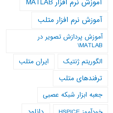
آموزش نرم افزار MATLAB
آموزش نرم افزار متلب
آموزش پردازش تصوير در
MATLAB\
ایران متلب
الگوریتم ژنتیک
ترفندهای متلب
جعبه ابزار شبکه عصبی
دانلود
خودآموز HSPICE