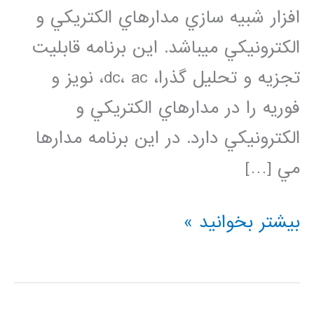
افزار شبيه سازي مدارهاي الكتريكي و
الكترونيكي مي­باشد. اين برنامه قابليت
تجزيه و تحليل­ گذرا، dc، ac، نویز و
فوریه را در مدارهاي الكتريكي و
الكترونيكي دارد. در این برنامه مدارها
مي […]
فیلم
بیشتر بخوانید »
آموزش
فارسی
HSPICE