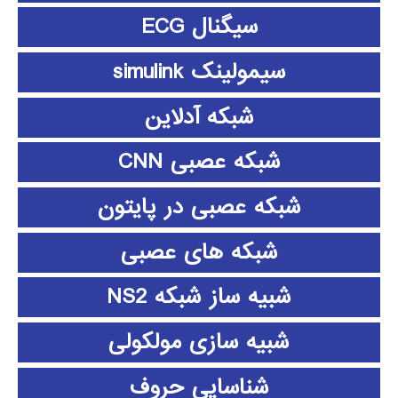
سیگنال ECG
سیمولینک simulink
شبکه آدلاین
شبکه عصبی CNN
شبکه عصبی در پایتون
شبکه های عصبی
شبیه ساز شبکه NS2
شبیه سازی مولکولی
شناسایی حروف