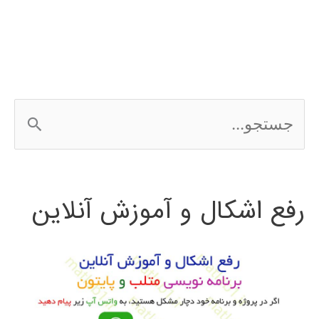
ج
س
ت
رفع اشکال و آموزش آنلاین
ج
و
ب
ر