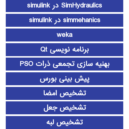
SimHydraulics در simulink
simmehanics در simulink
weka
برنامه نویسی Qt
بهنیه سازی تجمعی ذرات PSO
پیش بینی بورس
تشخیص امضا
تشخیص جعل
تشخیص لبه