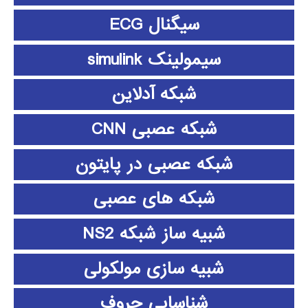
سیگنال ECG
سیمولینک simulink
شبکه آدلاین
شبکه عصبی CNN
شبکه عصبی در پایتون
شبکه های عصبی
شبیه ساز شبکه NS2
شبیه سازی مولکولی
شناسایی حروف