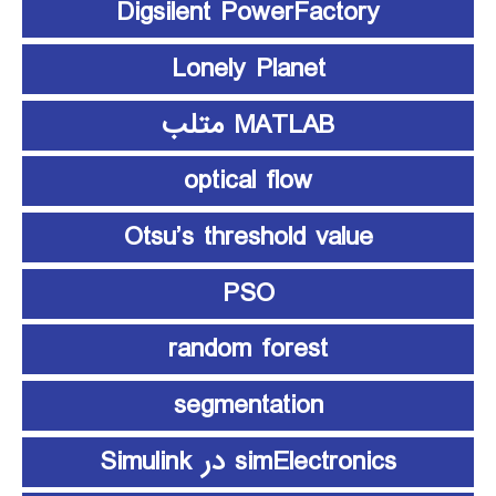
Digsilent PowerFactory
Lonely Planet
MATLAB متلب
optical flow
Otsu’s threshold value
PSO
random forest
segmentation
simElectronics در Simulink