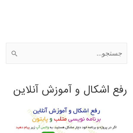
با
نرم‌افزار
در
متلب
ج
matlab
س
ت
رفع اشکال و آموزش آنلاین
ج
و
ب
ر