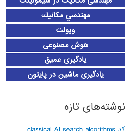
مهندسی مکانیک در سیمولینک
مهندسي مكانيك
ویولت
هوش مصنوعی
یادگیری عمیق
یادگیری ماشین در پایتون
نوشته‌های تازه
کد classical AI search algorithms