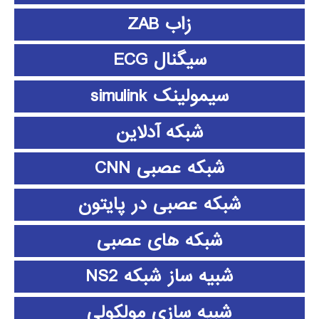
زاب ZAB
سیگنال ECG
سیمولینک simulink
شبکه آدلاین
شبکه عصبی CNN
شبکه عصبی در پایتون
شبکه های عصبی
شبیه ساز شبکه NS2
شبیه سازی مولکولی