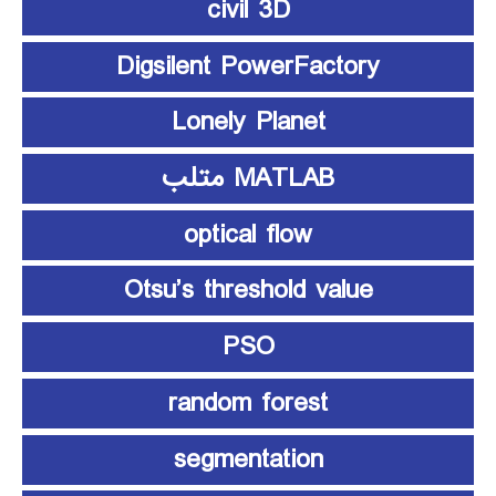
civil 3D
Digsilent PowerFactory
Lonely Planet
MATLAB متلب
optical flow
Otsu’s threshold value
PSO
random forest
segmentation