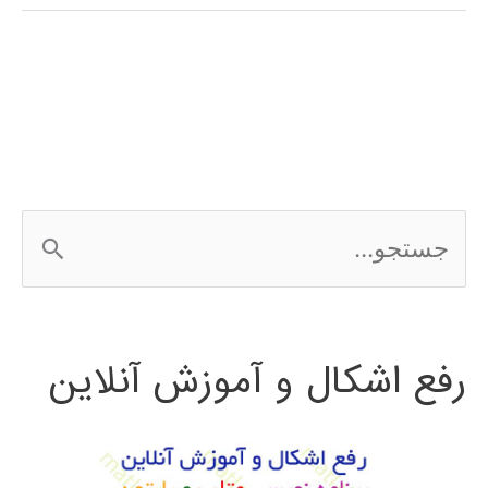
فارسی
expert
choice
ج
س
ت
رفع اشکال و آموزش آنلاین
ج
و
ب